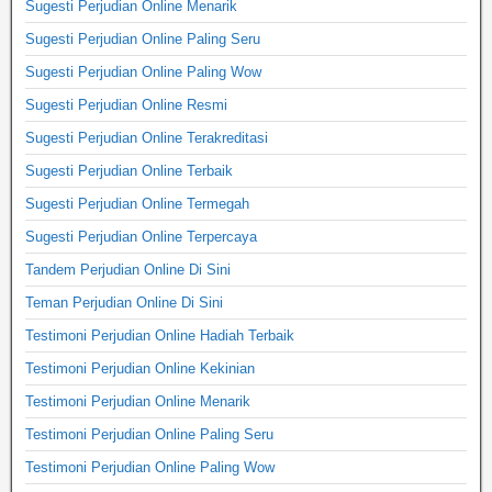
Sugesti Perjudian Online Menarik
Sugesti Perjudian Online Paling Seru
Sugesti Perjudian Online Paling Wow
Sugesti Perjudian Online Resmi
Sugesti Perjudian Online Terakreditasi
Sugesti Perjudian Online Terbaik
Sugesti Perjudian Online Termegah
Sugesti Perjudian Online Terpercaya
Tandem Perjudian Online Di Sini
Teman Perjudian Online Di Sini
Testimoni Perjudian Online Hadiah Terbaik
Testimoni Perjudian Online Kekinian
Testimoni Perjudian Online Menarik
Testimoni Perjudian Online Paling Seru
Testimoni Perjudian Online Paling Wow