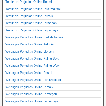
Testimoni Perjudian Online Resmi
Testimoni Perjudian Online Terakreditasi
Testimoni Perjudian Online Terbaik
Testimoni Perjudian Online Termegah
Testimoni Perjudian Online Terpercaya
Wejangan Perjudian Online Hadiah Terbaik
Wejangan Perjudian Online Kekinian
Wejangan Perjudian Online Menarik
Wejangan Perjudian Online Paling Seru
Wejangan Perjudian Online Paling Wow
Wejangan Perjudian Online Resmi
Wejangan Perjudian Online Terakreditasi
Wejangan Perjudian Online Terbaik
Wejangan Perjudian Online Termegah
Wejangan Perjudian Online Terpercaya