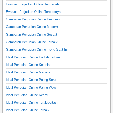
Evaluasi Perjudian Online Termegah
Evaluasi Perjudian Online Terpercaya
Gambaran Perjudian Online Kekinian
Gambaran Perjudian Online Modern
Gambaran Perjudian Online Sesaat
Gambaran Perjudian Online Terbaik
Gambaran Perjudian Online Trend Saat Ini
Ideal Perjudian Online Hadiah Terbaik
Ideal Perjudian Online Kekinian
Ideal Perjudian Online Menarik
Ideal Perjudian Online Paling Seru
Ideal Perjudian Online Paling Wow
Ideal Perjudian Online Resmi
Ideal Perjudian Online Terakreditasi
Ideal Perjudian Online Terbaik