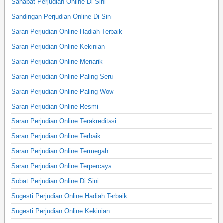
Sahabat Perjudian Online Di Sini
Sandingan Perjudian Online Di Sini
Saran Perjudian Online Hadiah Terbaik
Saran Perjudian Online Kekinian
Saran Perjudian Online Menarik
Saran Perjudian Online Paling Seru
Saran Perjudian Online Paling Wow
Saran Perjudian Online Resmi
Saran Perjudian Online Terakreditasi
Saran Perjudian Online Terbaik
Saran Perjudian Online Termegah
Saran Perjudian Online Terpercaya
Sobat Perjudian Online Di Sini
Sugesti Perjudian Online Hadiah Terbaik
Sugesti Perjudian Online Kekinian