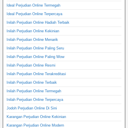
Ideal Perjudian Online Termegah
Ideal Perjudian Online Terpercaya
Inilah Perjudian Online Hadiah Terbaik
Inilah Perjudian Online Kekinian
Inilah Perjudian Online Menarik
Inilah Perjudian Online Paling Seru
Inilah Perjudian Online Paling Wow
Inilah Perjudian Online Resmi
Inilah Perjudian Online Terakreditasi
Inilah Perjudian Online Terbaik
Inilah Perjudian Online Termegah
Inilah Perjudian Online Terpercaya
Jodoh Perjudian Online Di Sini
Karangan Perjudian Online Kekinian
Karangan Perjudian Online Modern