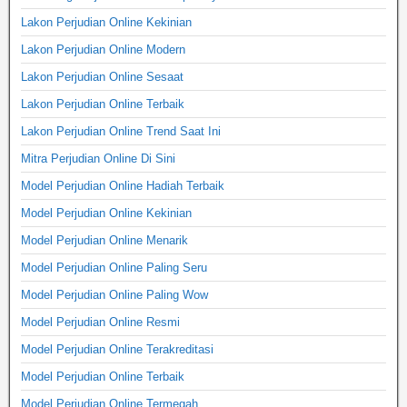
Lakon Perjudian Online Kekinian
Lakon Perjudian Online Modern
Lakon Perjudian Online Sesaat
Lakon Perjudian Online Terbaik
Lakon Perjudian Online Trend Saat Ini
Mitra Perjudian Online Di Sini
Model Perjudian Online Hadiah Terbaik
Model Perjudian Online Kekinian
Model Perjudian Online Menarik
Model Perjudian Online Paling Seru
Model Perjudian Online Paling Wow
Model Perjudian Online Resmi
Model Perjudian Online Terakreditasi
Model Perjudian Online Terbaik
Model Perjudian Online Termegah