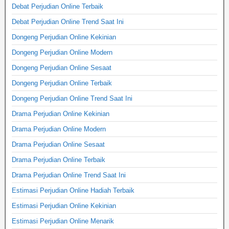
Debat Perjudian Online Terbaik
Debat Perjudian Online Trend Saat Ini
Dongeng Perjudian Online Kekinian
Dongeng Perjudian Online Modern
Dongeng Perjudian Online Sesaat
Dongeng Perjudian Online Terbaik
Dongeng Perjudian Online Trend Saat Ini
Drama Perjudian Online Kekinian
Drama Perjudian Online Modern
Drama Perjudian Online Sesaat
Drama Perjudian Online Terbaik
Drama Perjudian Online Trend Saat Ini
Estimasi Perjudian Online Hadiah Terbaik
Estimasi Perjudian Online Kekinian
Estimasi Perjudian Online Menarik