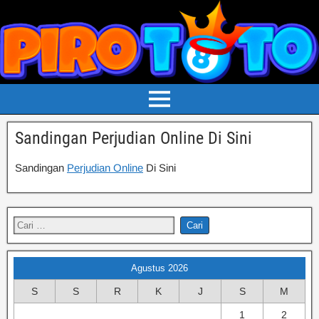
Sandingan Perjudian Online Di Sini
Sandingan
Perjudian Online
Di Sini
Agustus 2026
S
S
R
K
J
S
M
1
2