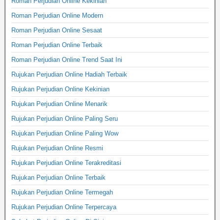
Roman Perjudian Online Kekinian
Roman Perjudian Online Modern
Roman Perjudian Online Sesaat
Roman Perjudian Online Terbaik
Roman Perjudian Online Trend Saat Ini
Rujukan Perjudian Online Hadiah Terbaik
Rujukan Perjudian Online Kekinian
Rujukan Perjudian Online Menarik
Rujukan Perjudian Online Paling Seru
Rujukan Perjudian Online Paling Wow
Rujukan Perjudian Online Resmi
Rujukan Perjudian Online Terakreditasi
Rujukan Perjudian Online Terbaik
Rujukan Perjudian Online Termegah
Rujukan Perjudian Online Terpercaya