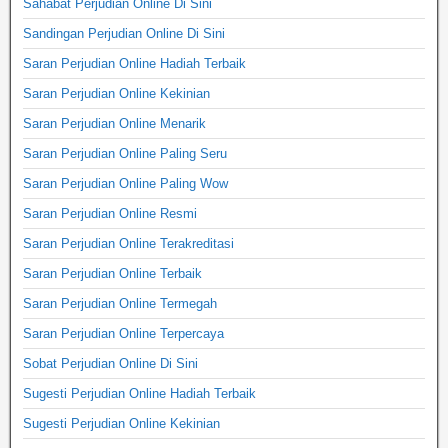
Sahabat Perjudian Online Di Sini
Sandingan Perjudian Online Di Sini
Saran Perjudian Online Hadiah Terbaik
Saran Perjudian Online Kekinian
Saran Perjudian Online Menarik
Saran Perjudian Online Paling Seru
Saran Perjudian Online Paling Wow
Saran Perjudian Online Resmi
Saran Perjudian Online Terakreditasi
Saran Perjudian Online Terbaik
Saran Perjudian Online Termegah
Saran Perjudian Online Terpercaya
Sobat Perjudian Online Di Sini
Sugesti Perjudian Online Hadiah Terbaik
Sugesti Perjudian Online Kekinian