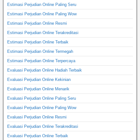
Estimasi Perjudian Online Paling Seru
Estimasi Perjudian Online Paling Wow
Estimasi Perjudian Online Resmi
Estimasi Perjudian Online Terakreditasi
Estimasi Perjudian Online Terbaik
Estimasi Perjudian Online Termegah
Estimasi Perjudian Online Terpercaya
Evaluasi Perjudian Online Hadiah Terbaik
Evaluasi Perjudian Online Kekinian
Evaluasi Perjudian Online Menarik
Evaluasi Perjudian Online Paling Seru
Evaluasi Perjudian Online Paling Wow
Evaluasi Perjudian Online Resmi
Evaluasi Perjudian Online Terakreditasi
Evaluasi Perjudian Online Terbaik