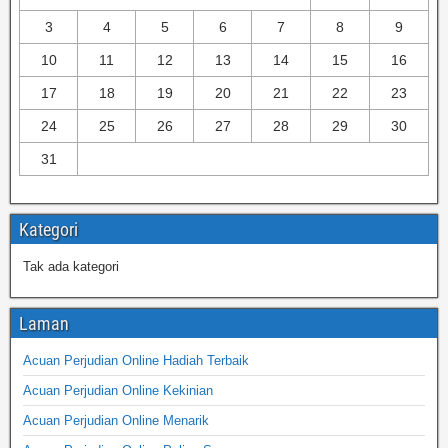
3
4
5
6
7
8
9
10
11
12
13
14
15
16
17
18
19
20
21
22
23
24
25
26
27
28
29
30
31
Kategori
Tak ada kategori
Laman
Acuan Perjudian Online Hadiah Terbaik
Acuan Perjudian Online Kekinian
Acuan Perjudian Online Menarik