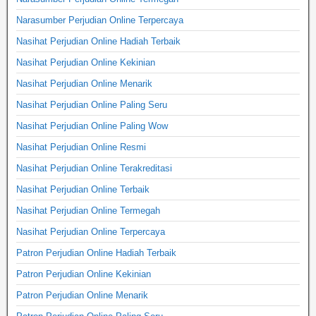
Narasumber Perjudian Online Terpercaya
Nasihat Perjudian Online Hadiah Terbaik
Nasihat Perjudian Online Kekinian
Nasihat Perjudian Online Menarik
Nasihat Perjudian Online Paling Seru
Nasihat Perjudian Online Paling Wow
Nasihat Perjudian Online Resmi
Nasihat Perjudian Online Terakreditasi
Nasihat Perjudian Online Terbaik
Nasihat Perjudian Online Termegah
Nasihat Perjudian Online Terpercaya
Patron Perjudian Online Hadiah Terbaik
Patron Perjudian Online Kekinian
Patron Perjudian Online Menarik