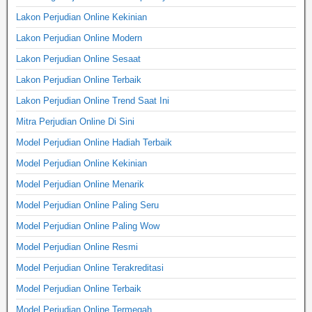
Lakon Perjudian Online Kekinian
Lakon Perjudian Online Modern
Lakon Perjudian Online Sesaat
Lakon Perjudian Online Terbaik
Lakon Perjudian Online Trend Saat Ini
Mitra Perjudian Online Di Sini
Model Perjudian Online Hadiah Terbaik
Model Perjudian Online Kekinian
Model Perjudian Online Menarik
Model Perjudian Online Paling Seru
Model Perjudian Online Paling Wow
Model Perjudian Online Resmi
Model Perjudian Online Terakreditasi
Model Perjudian Online Terbaik
Model Perjudian Online Termegah