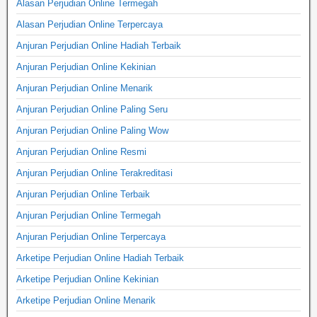
Alasan Perjudian Online Termegah
Alasan Perjudian Online Terpercaya
Anjuran Perjudian Online Hadiah Terbaik
Anjuran Perjudian Online Kekinian
Anjuran Perjudian Online Menarik
Anjuran Perjudian Online Paling Seru
Anjuran Perjudian Online Paling Wow
Anjuran Perjudian Online Resmi
Anjuran Perjudian Online Terakreditasi
Anjuran Perjudian Online Terbaik
Anjuran Perjudian Online Termegah
Anjuran Perjudian Online Terpercaya
Arketipe Perjudian Online Hadiah Terbaik
Arketipe Perjudian Online Kekinian
Arketipe Perjudian Online Menarik