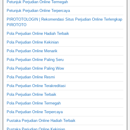
Petunjuk Perjudian Online Termegah
Petunjuk Perjudian Online Terpercaya
PIROTOTOLOGIN | Rekomendasi Situs Perjudian Online Terlengkap
PIROTOTO
Pola Perjudian Online Hadiah Terbaik
Pola Perjudian Online Kekinian
Pola Perjudian Online Menarik
Pola Perjudian Online Paling Seru
Pola Perjudian Online Paling Wow
Pola Perjudian Online Resmi
Pola Perjudian Online Terakreditasi
Pola Perjudian Online Terbaik
Pola Perjudian Online Termegah
Pola Perjudian Online Terpercaya
Pustaka Perjudian Online Hadiah Terbaik
Pustaka Perjudian Online Kekinian