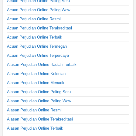
Acuan Perjudian Online Paling Seru
Acuan Perjudian Online Paling Wow
Acuan Perjudian Online Resmi
Acuan Perjudian Online Terakreditasi
Acuan Perjudian Online Terbaik
Acuan Perjudian Online Termegah
Acuan Perjudian Online Terpercaya
Alasan Perjudian Online Hadiah Terbaik
Alasan Perjudian Online Kekinian
Alasan Perjudian Online Menarik
Alasan Perjudian Online Paling Seru
Alasan Perjudian Online Paling Wow
Alasan Perjudian Online Resmi
Alasan Perjudian Online Terakreditasi
Alasan Perjudian Online Terbaik