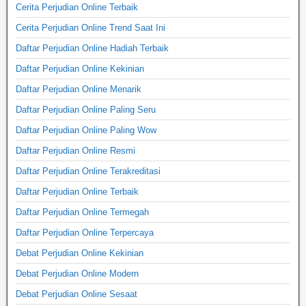
Cerita Perjudian Online Terbaik
Cerita Perjudian Online Trend Saat Ini
Daftar Perjudian Online Hadiah Terbaik
Daftar Perjudian Online Kekinian
Daftar Perjudian Online Menarik
Daftar Perjudian Online Paling Seru
Daftar Perjudian Online Paling Wow
Daftar Perjudian Online Resmi
Daftar Perjudian Online Terakreditasi
Daftar Perjudian Online Terbaik
Daftar Perjudian Online Termegah
Daftar Perjudian Online Terpercaya
Debat Perjudian Online Kekinian
Debat Perjudian Online Modern
Debat Perjudian Online Sesaat