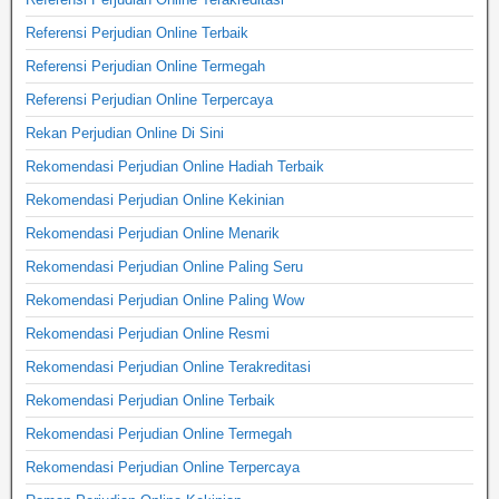
Referensi Perjudian Online Terbaik
Referensi Perjudian Online Termegah
Referensi Perjudian Online Terpercaya
Rekan Perjudian Online Di Sini
Rekomendasi Perjudian Online Hadiah Terbaik
Rekomendasi Perjudian Online Kekinian
Rekomendasi Perjudian Online Menarik
Rekomendasi Perjudian Online Paling Seru
Rekomendasi Perjudian Online Paling Wow
Rekomendasi Perjudian Online Resmi
Rekomendasi Perjudian Online Terakreditasi
Rekomendasi Perjudian Online Terbaik
Rekomendasi Perjudian Online Termegah
Rekomendasi Perjudian Online Terpercaya