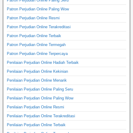
Patron Perjudian Online Paling Seru
Patron Perjudian Online Paling Wow
Patron Perjudian Online Resmi
Patron Perjudian Online Terakreditasi
Patron Perjudian Online Terbaik
Patron Perjudian Online Termegah
Patron Perjudian Online Terpercaya
Penilaian Perjudian Online Hadiah Terbaik
Penilaian Perjudian Online Kekinian
Penilaian Perjudian Online Menarik
Penilaian Perjudian Online Paling Seru
Penilaian Perjudian Online Paling Wow
Penilaian Perjudian Online Resmi
Penilaian Perjudian Online Terakreditasi
Penilaian Perjudian Online Terbaik