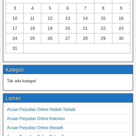
3
4
5
6
7
8
9
10
11
12
13
14
15
16
17
18
19
20
21
22
23
24
25
26
27
28
29
30
31
Kategori
Tak ada kategori
Laman
Acuan Perjudian Online Hadiah Terbaik
Acuan Perjudian Online Kekinian
Acuan Perjudian Online Menarik