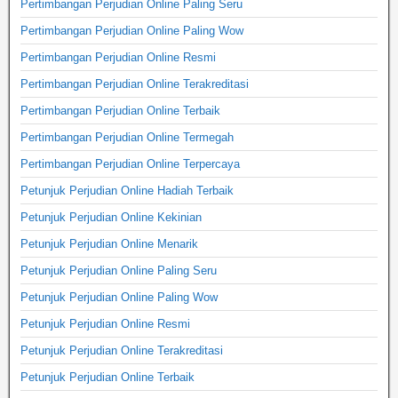
Pertimbangan Perjudian Online Paling Seru
Pertimbangan Perjudian Online Paling Wow
Pertimbangan Perjudian Online Resmi
Pertimbangan Perjudian Online Terakreditasi
Pertimbangan Perjudian Online Terbaik
Pertimbangan Perjudian Online Termegah
Pertimbangan Perjudian Online Terpercaya
Petunjuk Perjudian Online Hadiah Terbaik
Petunjuk Perjudian Online Kekinian
Petunjuk Perjudian Online Menarik
Petunjuk Perjudian Online Paling Seru
Petunjuk Perjudian Online Paling Wow
Petunjuk Perjudian Online Resmi
Petunjuk Perjudian Online Terakreditasi
Petunjuk Perjudian Online Terbaik