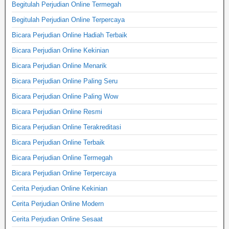
Begitulah Perjudian Online Termegah
Begitulah Perjudian Online Terpercaya
Bicara Perjudian Online Hadiah Terbaik
Bicara Perjudian Online Kekinian
Bicara Perjudian Online Menarik
Bicara Perjudian Online Paling Seru
Bicara Perjudian Online Paling Wow
Bicara Perjudian Online Resmi
Bicara Perjudian Online Terakreditasi
Bicara Perjudian Online Terbaik
Bicara Perjudian Online Termegah
Bicara Perjudian Online Terpercaya
Cerita Perjudian Online Kekinian
Cerita Perjudian Online Modern
Cerita Perjudian Online Sesaat