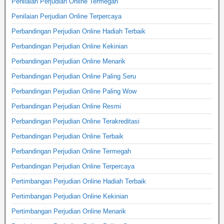
Penilaian Perjudian Online Termegah
Penilaian Perjudian Online Terpercaya
Perbandingan Perjudian Online Hadiah Terbaik
Perbandingan Perjudian Online Kekinian
Perbandingan Perjudian Online Menarik
Perbandingan Perjudian Online Paling Seru
Perbandingan Perjudian Online Paling Wow
Perbandingan Perjudian Online Resmi
Perbandingan Perjudian Online Terakreditasi
Perbandingan Perjudian Online Terbaik
Perbandingan Perjudian Online Termegah
Perbandingan Perjudian Online Terpercaya
Pertimbangan Perjudian Online Hadiah Terbaik
Pertimbangan Perjudian Online Kekinian
Pertimbangan Perjudian Online Menarik