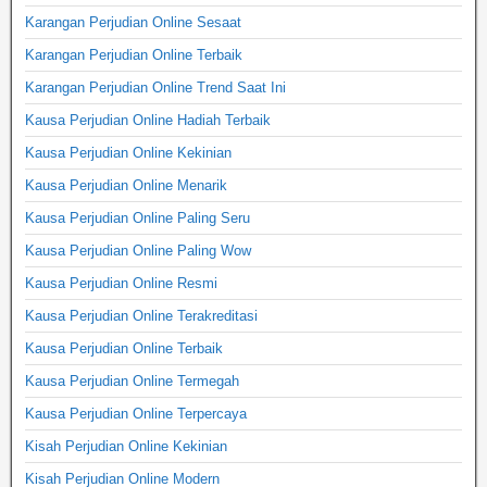
Karangan Perjudian Online Sesaat
Karangan Perjudian Online Terbaik
Karangan Perjudian Online Trend Saat Ini
Kausa Perjudian Online Hadiah Terbaik
Kausa Perjudian Online Kekinian
Kausa Perjudian Online Menarik
Kausa Perjudian Online Paling Seru
Kausa Perjudian Online Paling Wow
Kausa Perjudian Online Resmi
Kausa Perjudian Online Terakreditasi
Kausa Perjudian Online Terbaik
Kausa Perjudian Online Termegah
Kausa Perjudian Online Terpercaya
Kisah Perjudian Online Kekinian
Kisah Perjudian Online Modern