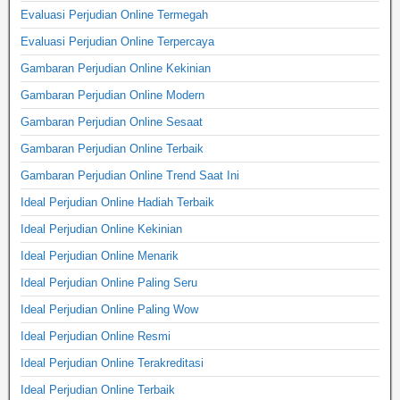
Evaluasi Perjudian Online Termegah
Evaluasi Perjudian Online Terpercaya
Gambaran Perjudian Online Kekinian
Gambaran Perjudian Online Modern
Gambaran Perjudian Online Sesaat
Gambaran Perjudian Online Terbaik
Gambaran Perjudian Online Trend Saat Ini
Ideal Perjudian Online Hadiah Terbaik
Ideal Perjudian Online Kekinian
Ideal Perjudian Online Menarik
Ideal Perjudian Online Paling Seru
Ideal Perjudian Online Paling Wow
Ideal Perjudian Online Resmi
Ideal Perjudian Online Terakreditasi
Ideal Perjudian Online Terbaik