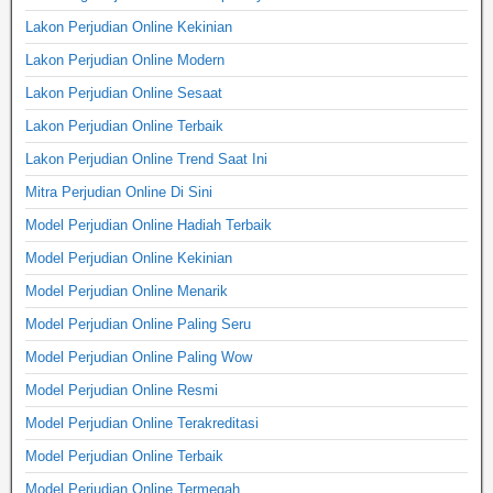
Lakon Perjudian Online Kekinian
Lakon Perjudian Online Modern
Lakon Perjudian Online Sesaat
Lakon Perjudian Online Terbaik
Lakon Perjudian Online Trend Saat Ini
Mitra Perjudian Online Di Sini
Model Perjudian Online Hadiah Terbaik
Model Perjudian Online Kekinian
Model Perjudian Online Menarik
Model Perjudian Online Paling Seru
Model Perjudian Online Paling Wow
Model Perjudian Online Resmi
Model Perjudian Online Terakreditasi
Model Perjudian Online Terbaik
Model Perjudian Online Termegah