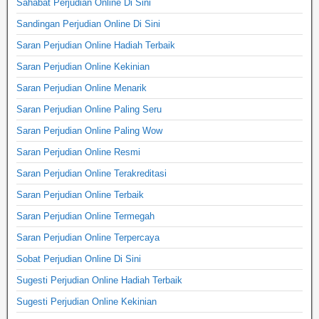
Sahabat Perjudian Online Di Sini
Sandingan Perjudian Online Di Sini
Saran Perjudian Online Hadiah Terbaik
Saran Perjudian Online Kekinian
Saran Perjudian Online Menarik
Saran Perjudian Online Paling Seru
Saran Perjudian Online Paling Wow
Saran Perjudian Online Resmi
Saran Perjudian Online Terakreditasi
Saran Perjudian Online Terbaik
Saran Perjudian Online Termegah
Saran Perjudian Online Terpercaya
Sobat Perjudian Online Di Sini
Sugesti Perjudian Online Hadiah Terbaik
Sugesti Perjudian Online Kekinian