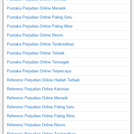
Pustaka Perjudian Online Menarik
Pustaka Perjudian Online Paling Seru
Pustaka Perjudian Online Paling Wow
Pustaka Perjudian Online Resmi
Pustaka Perjudian Online Terakreditasi
Pustaka Perjudian Online Terbaik
Pustaka Perjudian Online Termegah
Pustaka Perjudian Online Terpercaya
Referensi Perjudian Online Hadiah Terbaik
Referensi Perjudian Online Kekinian
Referensi Perjudian Online Menarik
Referensi Perjudian Online Paling Seru
Referensi Perjudian Online Paling Wow
Referensi Perjudian Online Resmi
Referensi Perjudian Online Terakreditasi