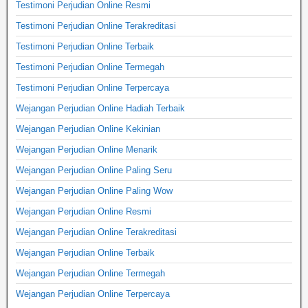
Testimoni Perjudian Online Resmi
Testimoni Perjudian Online Terakreditasi
Testimoni Perjudian Online Terbaik
Testimoni Perjudian Online Termegah
Testimoni Perjudian Online Terpercaya
Wejangan Perjudian Online Hadiah Terbaik
Wejangan Perjudian Online Kekinian
Wejangan Perjudian Online Menarik
Wejangan Perjudian Online Paling Seru
Wejangan Perjudian Online Paling Wow
Wejangan Perjudian Online Resmi
Wejangan Perjudian Online Terakreditasi
Wejangan Perjudian Online Terbaik
Wejangan Perjudian Online Termegah
Wejangan Perjudian Online Terpercaya