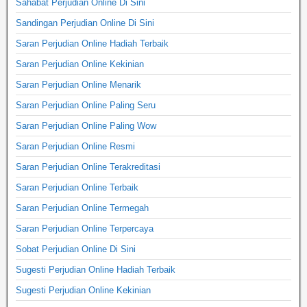
Sahabat Perjudian Online Di Sini
Sandingan Perjudian Online Di Sini
Saran Perjudian Online Hadiah Terbaik
Saran Perjudian Online Kekinian
Saran Perjudian Online Menarik
Saran Perjudian Online Paling Seru
Saran Perjudian Online Paling Wow
Saran Perjudian Online Resmi
Saran Perjudian Online Terakreditasi
Saran Perjudian Online Terbaik
Saran Perjudian Online Termegah
Saran Perjudian Online Terpercaya
Sobat Perjudian Online Di Sini
Sugesti Perjudian Online Hadiah Terbaik
Sugesti Perjudian Online Kekinian