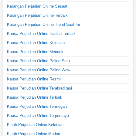
Karangan Perjudian Online Sesaat
Karangan Perjudian Online Terbaik
Karangan Perjudian Online Trend Saat Ini
Kausa Perjudian Online Hadiah Terbaik
Kausa Perjudian Online Kekinian
Kausa Perjudian Online Menarik
Kausa Perjudian Online Paling Seru
Kausa Perjudian Online Paling Wow
Kausa Perjudian Online Resmi
Kausa Perjudian Online Terakreditasi
Kausa Perjudian Online Terbaik
Kausa Perjudian Online Termegah
Kausa Perjudian Online Terpercaya
Kisah Perjudian Online Kekinian
Kisah Perjudian Online Modern