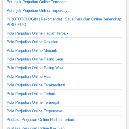
Petunjuk Perjudian Online Termegah
Petunjuk Perjudian Online Terpercaya
PIROTOTOLOGIN | Rekomendasi Situs Perjudian Online Terlengkap
PIROTOTO
Pola Perjudian Online Hadiah Terbaik
Pola Perjudian Online Kekinian
Pola Perjudian Online Menarik
Pola Perjudian Online Paling Seru
Pola Perjudian Online Paling Wow
Pola Perjudian Online Resmi
Pola Perjudian Online Terakreditasi
Pola Perjudian Online Terbaik
Pola Perjudian Online Termegah
Pola Perjudian Online Terpercaya
Pustaka Perjudian Online Hadiah Terbaik
Pustaka Perjudian Online Kekinian