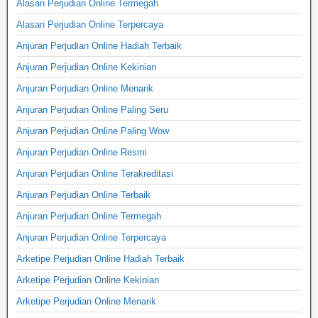
Alasan Perjudian Online Termegah
Alasan Perjudian Online Terpercaya
Anjuran Perjudian Online Hadiah Terbaik
Anjuran Perjudian Online Kekinian
Anjuran Perjudian Online Menarik
Anjuran Perjudian Online Paling Seru
Anjuran Perjudian Online Paling Wow
Anjuran Perjudian Online Resmi
Anjuran Perjudian Online Terakreditasi
Anjuran Perjudian Online Terbaik
Anjuran Perjudian Online Termegah
Anjuran Perjudian Online Terpercaya
Arketipe Perjudian Online Hadiah Terbaik
Arketipe Perjudian Online Kekinian
Arketipe Perjudian Online Menarik