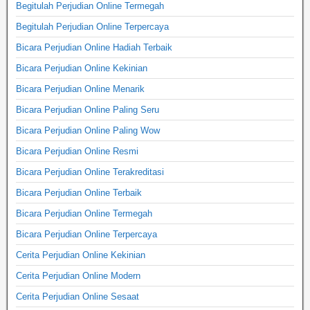
Begitulah Perjudian Online Termegah
Begitulah Perjudian Online Terpercaya
Bicara Perjudian Online Hadiah Terbaik
Bicara Perjudian Online Kekinian
Bicara Perjudian Online Menarik
Bicara Perjudian Online Paling Seru
Bicara Perjudian Online Paling Wow
Bicara Perjudian Online Resmi
Bicara Perjudian Online Terakreditasi
Bicara Perjudian Online Terbaik
Bicara Perjudian Online Termegah
Bicara Perjudian Online Terpercaya
Cerita Perjudian Online Kekinian
Cerita Perjudian Online Modern
Cerita Perjudian Online Sesaat