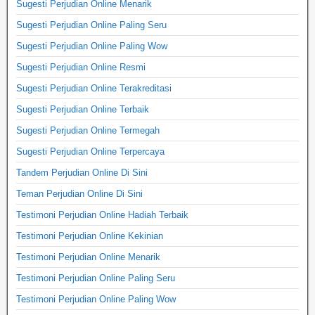
Sugesti Perjudian Online Menarik
Sugesti Perjudian Online Paling Seru
Sugesti Perjudian Online Paling Wow
Sugesti Perjudian Online Resmi
Sugesti Perjudian Online Terakreditasi
Sugesti Perjudian Online Terbaik
Sugesti Perjudian Online Termegah
Sugesti Perjudian Online Terpercaya
Tandem Perjudian Online Di Sini
Teman Perjudian Online Di Sini
Testimoni Perjudian Online Hadiah Terbaik
Testimoni Perjudian Online Kekinian
Testimoni Perjudian Online Menarik
Testimoni Perjudian Online Paling Seru
Testimoni Perjudian Online Paling Wow