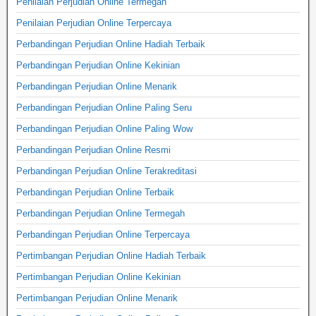
Penilaian Perjudian Online Termegah
Penilaian Perjudian Online Terpercaya
Perbandingan Perjudian Online Hadiah Terbaik
Perbandingan Perjudian Online Kekinian
Perbandingan Perjudian Online Menarik
Perbandingan Perjudian Online Paling Seru
Perbandingan Perjudian Online Paling Wow
Perbandingan Perjudian Online Resmi
Perbandingan Perjudian Online Terakreditasi
Perbandingan Perjudian Online Terbaik
Perbandingan Perjudian Online Termegah
Perbandingan Perjudian Online Terpercaya
Pertimbangan Perjudian Online Hadiah Terbaik
Pertimbangan Perjudian Online Kekinian
Pertimbangan Perjudian Online Menarik