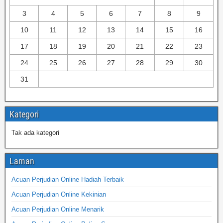
3
4
5
6
7
8
9
10
11
12
13
14
15
16
17
18
19
20
21
22
23
24
25
26
27
28
29
30
31
Kategori
Tak ada kategori
Laman
Acuan Perjudian Online Hadiah Terbaik
Acuan Perjudian Online Kekinian
Acuan Perjudian Online Menarik