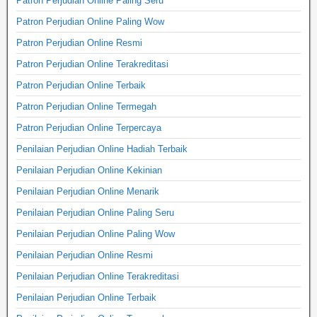
Patron Perjudian Online Paling Seru
Patron Perjudian Online Paling Wow
Patron Perjudian Online Resmi
Patron Perjudian Online Terakreditasi
Patron Perjudian Online Terbaik
Patron Perjudian Online Termegah
Patron Perjudian Online Terpercaya
Penilaian Perjudian Online Hadiah Terbaik
Penilaian Perjudian Online Kekinian
Penilaian Perjudian Online Menarik
Penilaian Perjudian Online Paling Seru
Penilaian Perjudian Online Paling Wow
Penilaian Perjudian Online Resmi
Penilaian Perjudian Online Terakreditasi
Penilaian Perjudian Online Terbaik