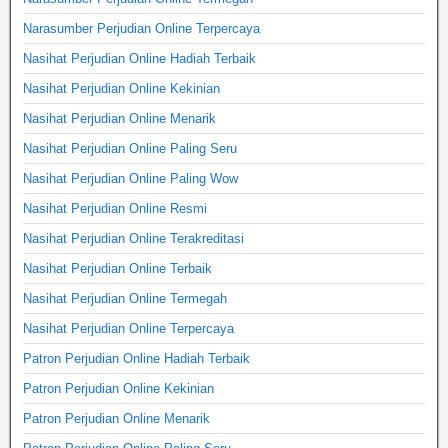
Narasumber Perjudian Online Terpercaya
Nasihat Perjudian Online Hadiah Terbaik
Nasihat Perjudian Online Kekinian
Nasihat Perjudian Online Menarik
Nasihat Perjudian Online Paling Seru
Nasihat Perjudian Online Paling Wow
Nasihat Perjudian Online Resmi
Nasihat Perjudian Online Terakreditasi
Nasihat Perjudian Online Terbaik
Nasihat Perjudian Online Termegah
Nasihat Perjudian Online Terpercaya
Patron Perjudian Online Hadiah Terbaik
Patron Perjudian Online Kekinian
Patron Perjudian Online Menarik