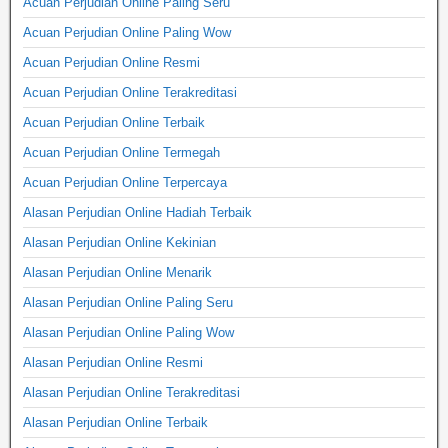
Acuan Perjudian Online Paling Seru
Acuan Perjudian Online Paling Wow
Acuan Perjudian Online Resmi
Acuan Perjudian Online Terakreditasi
Acuan Perjudian Online Terbaik
Acuan Perjudian Online Termegah
Acuan Perjudian Online Terpercaya
Alasan Perjudian Online Hadiah Terbaik
Alasan Perjudian Online Kekinian
Alasan Perjudian Online Menarik
Alasan Perjudian Online Paling Seru
Alasan Perjudian Online Paling Wow
Alasan Perjudian Online Resmi
Alasan Perjudian Online Terakreditasi
Alasan Perjudian Online Terbaik