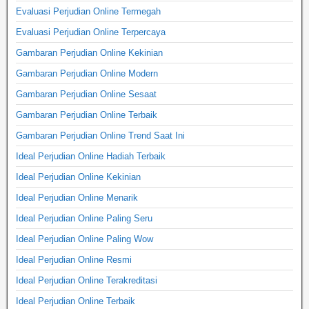
Evaluasi Perjudian Online Termegah
Evaluasi Perjudian Online Terpercaya
Gambaran Perjudian Online Kekinian
Gambaran Perjudian Online Modern
Gambaran Perjudian Online Sesaat
Gambaran Perjudian Online Terbaik
Gambaran Perjudian Online Trend Saat Ini
Ideal Perjudian Online Hadiah Terbaik
Ideal Perjudian Online Kekinian
Ideal Perjudian Online Menarik
Ideal Perjudian Online Paling Seru
Ideal Perjudian Online Paling Wow
Ideal Perjudian Online Resmi
Ideal Perjudian Online Terakreditasi
Ideal Perjudian Online Terbaik