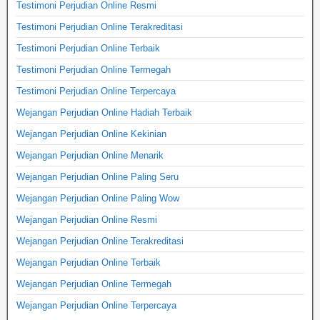
Testimoni Perjudian Online Resmi
Testimoni Perjudian Online Terakreditasi
Testimoni Perjudian Online Terbaik
Testimoni Perjudian Online Termegah
Testimoni Perjudian Online Terpercaya
Wejangan Perjudian Online Hadiah Terbaik
Wejangan Perjudian Online Kekinian
Wejangan Perjudian Online Menarik
Wejangan Perjudian Online Paling Seru
Wejangan Perjudian Online Paling Wow
Wejangan Perjudian Online Resmi
Wejangan Perjudian Online Terakreditasi
Wejangan Perjudian Online Terbaik
Wejangan Perjudian Online Termegah
Wejangan Perjudian Online Terpercaya