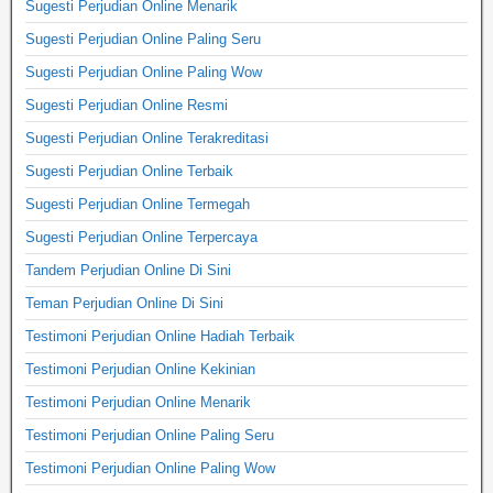
Sugesti Perjudian Online Menarik
Sugesti Perjudian Online Paling Seru
Sugesti Perjudian Online Paling Wow
Sugesti Perjudian Online Resmi
Sugesti Perjudian Online Terakreditasi
Sugesti Perjudian Online Terbaik
Sugesti Perjudian Online Termegah
Sugesti Perjudian Online Terpercaya
Tandem Perjudian Online Di Sini
Teman Perjudian Online Di Sini
Testimoni Perjudian Online Hadiah Terbaik
Testimoni Perjudian Online Kekinian
Testimoni Perjudian Online Menarik
Testimoni Perjudian Online Paling Seru
Testimoni Perjudian Online Paling Wow