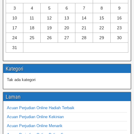
3
4
5
6
7
8
9
10
11
12
13
14
15
16
17
18
19
20
21
22
23
24
25
26
27
28
29
30
31
Kategori
Tak ada kategori
Laman
Acuan Perjudian Online Hadiah Terbaik
Acuan Perjudian Online Kekinian
Acuan Perjudian Online Menarik