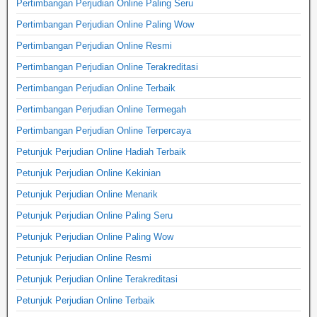
Pertimbangan Perjudian Online Paling Seru
Pertimbangan Perjudian Online Paling Wow
Pertimbangan Perjudian Online Resmi
Pertimbangan Perjudian Online Terakreditasi
Pertimbangan Perjudian Online Terbaik
Pertimbangan Perjudian Online Termegah
Pertimbangan Perjudian Online Terpercaya
Petunjuk Perjudian Online Hadiah Terbaik
Petunjuk Perjudian Online Kekinian
Petunjuk Perjudian Online Menarik
Petunjuk Perjudian Online Paling Seru
Petunjuk Perjudian Online Paling Wow
Petunjuk Perjudian Online Resmi
Petunjuk Perjudian Online Terakreditasi
Petunjuk Perjudian Online Terbaik