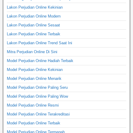
Lakon Perjudian Online Kekinian
Lakon Perjudian Online Modern
Lakon Perjudian Online Sesaat
Lakon Perjudian Online Terbaik
Lakon Perjudian Online Trend Saat Ini
Mitra Perjudian Online Di Sini
Model Perjudian Online Hadiah Terbaik
Model Perjudian Online Kekinian
Model Perjudian Online Menarik
Model Perjudian Online Paling Seru
Model Perjudian Online Paling Wow
Model Perjudian Online Resmi
Model Perjudian Online Terakreditasi
Model Perjudian Online Terbaik
Model Perjudian Online Termegah