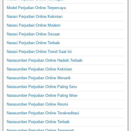
Model Perjudian Online Terpercaya
Narasi Perjudian Online Kekinian
Narasi Perjudian Online Modern
Narasi Perjudian Online Sesaat
Narasi Perjudian Online Terbaik
Narasi Perjudian Online Trend Saat Ini
Narasumber Perjudian Online Hadiah Terbaik
Narasumber Perjudian Online Kekinian
Narasumber Perjudian Online Menarik
Narasumber Perjudian Online Paling Seru
Narasumber Perjudian Online Paling Wow
Narasumber Perjudian Online Resmi
Narasumber Perjudian Online Terakreditasi
Narasumber Perjudian Online Terbaik
Narasumber Perjudian Online Termegah