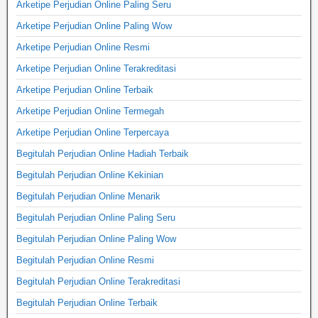
Arketipe Perjudian Online Paling Seru
Arketipe Perjudian Online Paling Wow
Arketipe Perjudian Online Resmi
Arketipe Perjudian Online Terakreditasi
Arketipe Perjudian Online Terbaik
Arketipe Perjudian Online Termegah
Arketipe Perjudian Online Terpercaya
Begitulah Perjudian Online Hadiah Terbaik
Begitulah Perjudian Online Kekinian
Begitulah Perjudian Online Menarik
Begitulah Perjudian Online Paling Seru
Begitulah Perjudian Online Paling Wow
Begitulah Perjudian Online Resmi
Begitulah Perjudian Online Terakreditasi
Begitulah Perjudian Online Terbaik