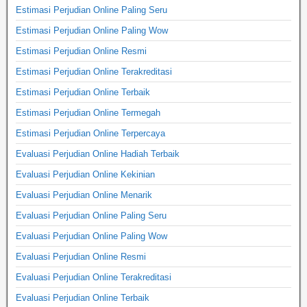
Estimasi Perjudian Online Paling Seru
Estimasi Perjudian Online Paling Wow
Estimasi Perjudian Online Resmi
Estimasi Perjudian Online Terakreditasi
Estimasi Perjudian Online Terbaik
Estimasi Perjudian Online Termegah
Estimasi Perjudian Online Terpercaya
Evaluasi Perjudian Online Hadiah Terbaik
Evaluasi Perjudian Online Kekinian
Evaluasi Perjudian Online Menarik
Evaluasi Perjudian Online Paling Seru
Evaluasi Perjudian Online Paling Wow
Evaluasi Perjudian Online Resmi
Evaluasi Perjudian Online Terakreditasi
Evaluasi Perjudian Online Terbaik