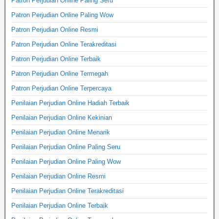
Patron Perjudian Online Paling Seru
Patron Perjudian Online Paling Wow
Patron Perjudian Online Resmi
Patron Perjudian Online Terakreditasi
Patron Perjudian Online Terbaik
Patron Perjudian Online Termegah
Patron Perjudian Online Terpercaya
Penilaian Perjudian Online Hadiah Terbaik
Penilaian Perjudian Online Kekinian
Penilaian Perjudian Online Menarik
Penilaian Perjudian Online Paling Seru
Penilaian Perjudian Online Paling Wow
Penilaian Perjudian Online Resmi
Penilaian Perjudian Online Terakreditasi
Penilaian Perjudian Online Terbaik