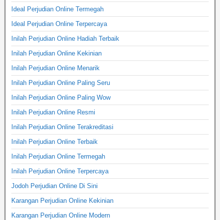
Ideal Perjudian Online Termegah
Ideal Perjudian Online Terpercaya
Inilah Perjudian Online Hadiah Terbaik
Inilah Perjudian Online Kekinian
Inilah Perjudian Online Menarik
Inilah Perjudian Online Paling Seru
Inilah Perjudian Online Paling Wow
Inilah Perjudian Online Resmi
Inilah Perjudian Online Terakreditasi
Inilah Perjudian Online Terbaik
Inilah Perjudian Online Termegah
Inilah Perjudian Online Terpercaya
Jodoh Perjudian Online Di Sini
Karangan Perjudian Online Kekinian
Karangan Perjudian Online Modern