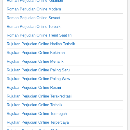
Roman Perjudian Online Kekinian
Roman Perjudian Online Modern
Roman Perjudian Online Sesaat
Roman Perjudian Online Terbaik
Roman Perjudian Online Trend Saat Ini
Rujukan Perjudian Online Hadiah Terbaik
Rujukan Perjudian Online Kekinian
Rujukan Perjudian Online Menarik
Rujukan Perjudian Online Paling Seru
Rujukan Perjudian Online Paling Wow
Rujukan Perjudian Online Resmi
Rujukan Perjudian Online Terakreditasi
Rujukan Perjudian Online Terbaik
Rujukan Perjudian Online Termegah
Rujukan Perjudian Online Terpercaya