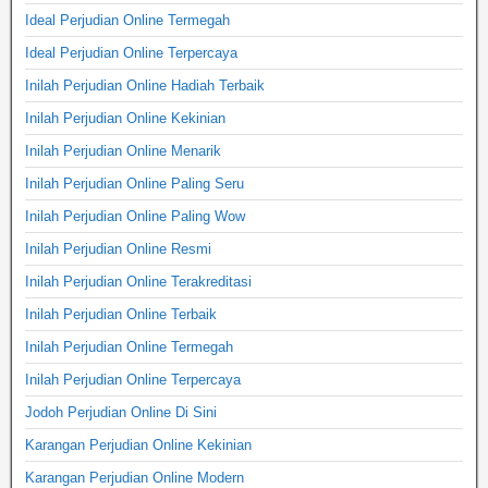
Ideal Perjudian Online Termegah
Ideal Perjudian Online Terpercaya
Inilah Perjudian Online Hadiah Terbaik
Inilah Perjudian Online Kekinian
Inilah Perjudian Online Menarik
Inilah Perjudian Online Paling Seru
Inilah Perjudian Online Paling Wow
Inilah Perjudian Online Resmi
Inilah Perjudian Online Terakreditasi
Inilah Perjudian Online Terbaik
Inilah Perjudian Online Termegah
Inilah Perjudian Online Terpercaya
Jodoh Perjudian Online Di Sini
Karangan Perjudian Online Kekinian
Karangan Perjudian Online Modern