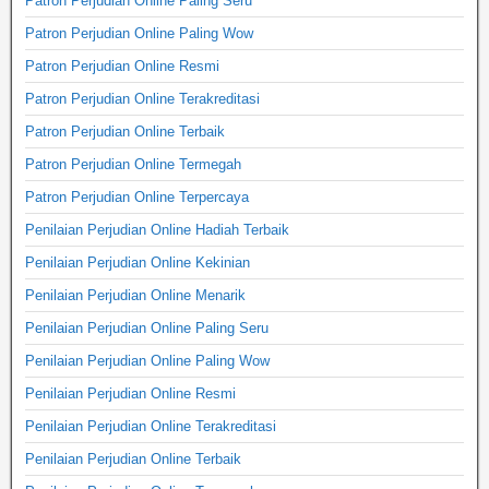
Patron Perjudian Online Paling Seru
Patron Perjudian Online Paling Wow
Patron Perjudian Online Resmi
Patron Perjudian Online Terakreditasi
Patron Perjudian Online Terbaik
Patron Perjudian Online Termegah
Patron Perjudian Online Terpercaya
Penilaian Perjudian Online Hadiah Terbaik
Penilaian Perjudian Online Kekinian
Penilaian Perjudian Online Menarik
Penilaian Perjudian Online Paling Seru
Penilaian Perjudian Online Paling Wow
Penilaian Perjudian Online Resmi
Penilaian Perjudian Online Terakreditasi
Penilaian Perjudian Online Terbaik