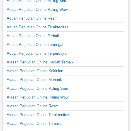
Acuan Perjudian Online Paling Seru
Acuan Perjudian Online Paling Wow
Acuan Perjudian Online Resmi
Acuan Perjudian Online Terakreditasi
Acuan Perjudian Online Terbaik
Acuan Perjudian Online Termegah
Acuan Perjudian Online Terpercaya
Alasan Perjudian Online Hadiah Terbaik
Alasan Perjudian Online Kekinian
Alasan Perjudian Online Menarik
Alasan Perjudian Online Paling Seru
Alasan Perjudian Online Paling Wow
Alasan Perjudian Online Resmi
Alasan Perjudian Online Terakreditasi
Alasan Perjudian Online Terbaik