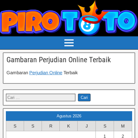
Gambaran Perjudian Online Terbaik
Gambaran
Perjudian Online
Terbaik
Agustus 2026
S
S
R
K
J
S
M
1
2