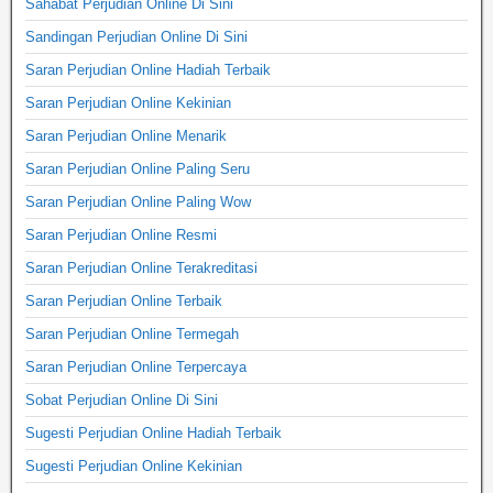
Sahabat Perjudian Online Di Sini
Sandingan Perjudian Online Di Sini
Saran Perjudian Online Hadiah Terbaik
Saran Perjudian Online Kekinian
Saran Perjudian Online Menarik
Saran Perjudian Online Paling Seru
Saran Perjudian Online Paling Wow
Saran Perjudian Online Resmi
Saran Perjudian Online Terakreditasi
Saran Perjudian Online Terbaik
Saran Perjudian Online Termegah
Saran Perjudian Online Terpercaya
Sobat Perjudian Online Di Sini
Sugesti Perjudian Online Hadiah Terbaik
Sugesti Perjudian Online Kekinian