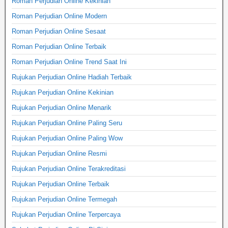
Roman Perjudian Online Kekinian
Roman Perjudian Online Modern
Roman Perjudian Online Sesaat
Roman Perjudian Online Terbaik
Roman Perjudian Online Trend Saat Ini
Rujukan Perjudian Online Hadiah Terbaik
Rujukan Perjudian Online Kekinian
Rujukan Perjudian Online Menarik
Rujukan Perjudian Online Paling Seru
Rujukan Perjudian Online Paling Wow
Rujukan Perjudian Online Resmi
Rujukan Perjudian Online Terakreditasi
Rujukan Perjudian Online Terbaik
Rujukan Perjudian Online Termegah
Rujukan Perjudian Online Terpercaya