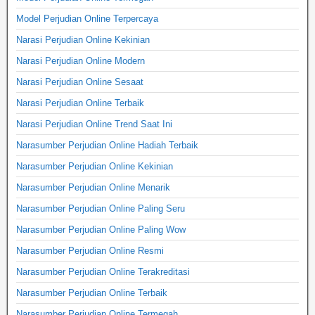
Model Perjudian Online Terpercaya
Narasi Perjudian Online Kekinian
Narasi Perjudian Online Modern
Narasi Perjudian Online Sesaat
Narasi Perjudian Online Terbaik
Narasi Perjudian Online Trend Saat Ini
Narasumber Perjudian Online Hadiah Terbaik
Narasumber Perjudian Online Kekinian
Narasumber Perjudian Online Menarik
Narasumber Perjudian Online Paling Seru
Narasumber Perjudian Online Paling Wow
Narasumber Perjudian Online Resmi
Narasumber Perjudian Online Terakreditasi
Narasumber Perjudian Online Terbaik
Narasumber Perjudian Online Termegah