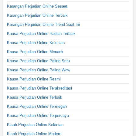
Karangan Perjudian Online Sesaat
Karangan Perjudian Online Terbaik
Karangan Perjudian Online Trend Saat Ini
Kausa Perjudian Online Hadiah Terbaik
Kausa Perjudian Online Kekinian
Kausa Perjudian Online Menarik
Kausa Perjudian Online Paling Seru
Kausa Perjudian Online Paling Wow
Kausa Perjudian Online Resmi
Kausa Perjudian Online Terakreditasi
Kausa Perjudian Online Terbaik
Kausa Perjudian Online Termegah
Kausa Perjudian Online Terpercaya
Kisah Perjudian Online Kekinian
Kisah Perjudian Online Modern