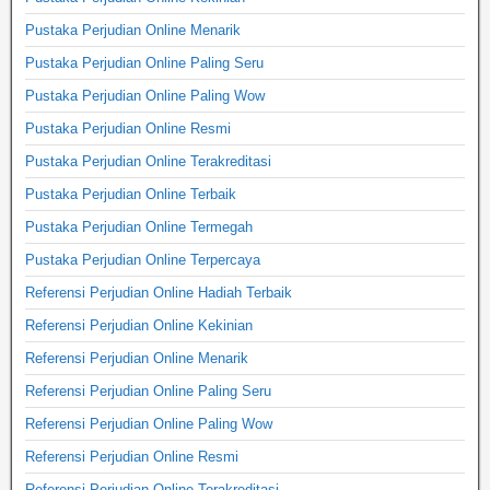
Pustaka Perjudian Online Menarik
Pustaka Perjudian Online Paling Seru
Pustaka Perjudian Online Paling Wow
Pustaka Perjudian Online Resmi
Pustaka Perjudian Online Terakreditasi
Pustaka Perjudian Online Terbaik
Pustaka Perjudian Online Termegah
Pustaka Perjudian Online Terpercaya
Referensi Perjudian Online Hadiah Terbaik
Referensi Perjudian Online Kekinian
Referensi Perjudian Online Menarik
Referensi Perjudian Online Paling Seru
Referensi Perjudian Online Paling Wow
Referensi Perjudian Online Resmi
Referensi Perjudian Online Terakreditasi