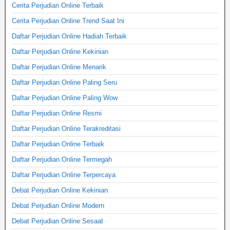
Cerita Perjudian Online Terbaik
Cerita Perjudian Online Trend Saat Ini
Daftar Perjudian Online Hadiah Terbaik
Daftar Perjudian Online Kekinian
Daftar Perjudian Online Menarik
Daftar Perjudian Online Paling Seru
Daftar Perjudian Online Paling Wow
Daftar Perjudian Online Resmi
Daftar Perjudian Online Terakreditasi
Daftar Perjudian Online Terbaik
Daftar Perjudian Online Termegah
Daftar Perjudian Online Terpercaya
Debat Perjudian Online Kekinian
Debat Perjudian Online Modern
Debat Perjudian Online Sesaat