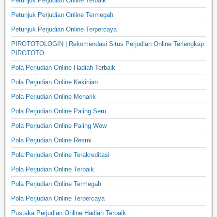
Petunjuk Perjudian Online Terbaik
Petunjuk Perjudian Online Termegah
Petunjuk Perjudian Online Terpercaya
PIROTOTOLOGIN | Rekomendasi Situs Perjudian Online Terlengkap
PIROTOTO
Pola Perjudian Online Hadiah Terbaik
Pola Perjudian Online Kekinian
Pola Perjudian Online Menarik
Pola Perjudian Online Paling Seru
Pola Perjudian Online Paling Wow
Pola Perjudian Online Resmi
Pola Perjudian Online Terakreditasi
Pola Perjudian Online Terbaik
Pola Perjudian Online Termegah
Pola Perjudian Online Terpercaya
Pustaka Perjudian Online Hadiah Terbaik