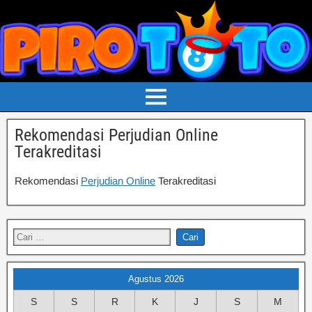
Rekomendasi Perjudian Online
Terakreditasi
Rekomendasi
Perjudian Online
Terakreditasi
Agustus 2026
S
S
R
K
J
S
M