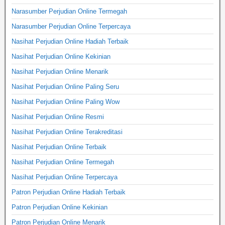
Narasumber Perjudian Online Termegah
Narasumber Perjudian Online Terpercaya
Nasihat Perjudian Online Hadiah Terbaik
Nasihat Perjudian Online Kekinian
Nasihat Perjudian Online Menarik
Nasihat Perjudian Online Paling Seru
Nasihat Perjudian Online Paling Wow
Nasihat Perjudian Online Resmi
Nasihat Perjudian Online Terakreditasi
Nasihat Perjudian Online Terbaik
Nasihat Perjudian Online Termegah
Nasihat Perjudian Online Terpercaya
Patron Perjudian Online Hadiah Terbaik
Patron Perjudian Online Kekinian
Patron Perjudian Online Menarik