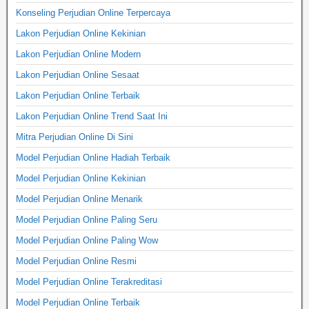
Konseling Perjudian Online Terpercaya
Lakon Perjudian Online Kekinian
Lakon Perjudian Online Modern
Lakon Perjudian Online Sesaat
Lakon Perjudian Online Terbaik
Lakon Perjudian Online Trend Saat Ini
Mitra Perjudian Online Di Sini
Model Perjudian Online Hadiah Terbaik
Model Perjudian Online Kekinian
Model Perjudian Online Menarik
Model Perjudian Online Paling Seru
Model Perjudian Online Paling Wow
Model Perjudian Online Resmi
Model Perjudian Online Terakreditasi
Model Perjudian Online Terbaik