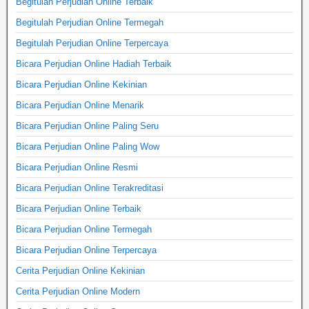
Begitulah Perjudian Online Terbaik
Begitulah Perjudian Online Termegah
Begitulah Perjudian Online Terpercaya
Bicara Perjudian Online Hadiah Terbaik
Bicara Perjudian Online Kekinian
Bicara Perjudian Online Menarik
Bicara Perjudian Online Paling Seru
Bicara Perjudian Online Paling Wow
Bicara Perjudian Online Resmi
Bicara Perjudian Online Terakreditasi
Bicara Perjudian Online Terbaik
Bicara Perjudian Online Termegah
Bicara Perjudian Online Terpercaya
Cerita Perjudian Online Kekinian
Cerita Perjudian Online Modern