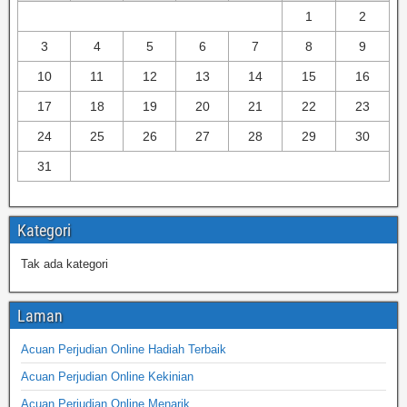
1
2
3
4
5
6
7
8
9
10
11
12
13
14
15
16
17
18
19
20
21
22
23
24
25
26
27
28
29
30
31
Kategori
Tak ada kategori
Laman
Acuan Perjudian Online Hadiah Terbaik
Acuan Perjudian Online Kekinian
Acuan Perjudian Online Menarik