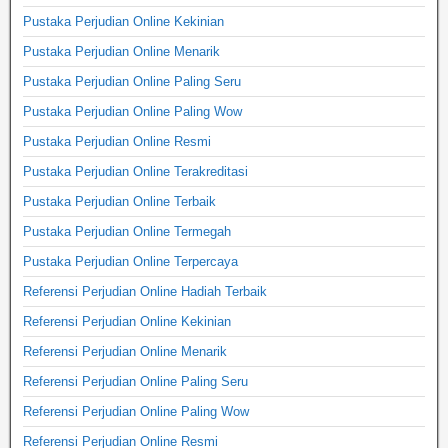
Pustaka Perjudian Online Kekinian
Pustaka Perjudian Online Menarik
Pustaka Perjudian Online Paling Seru
Pustaka Perjudian Online Paling Wow
Pustaka Perjudian Online Resmi
Pustaka Perjudian Online Terakreditasi
Pustaka Perjudian Online Terbaik
Pustaka Perjudian Online Termegah
Pustaka Perjudian Online Terpercaya
Referensi Perjudian Online Hadiah Terbaik
Referensi Perjudian Online Kekinian
Referensi Perjudian Online Menarik
Referensi Perjudian Online Paling Seru
Referensi Perjudian Online Paling Wow
Referensi Perjudian Online Resmi