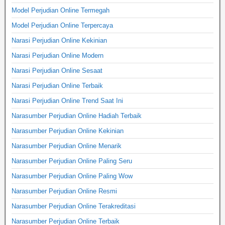
Model Perjudian Online Termegah
Model Perjudian Online Terpercaya
Narasi Perjudian Online Kekinian
Narasi Perjudian Online Modern
Narasi Perjudian Online Sesaat
Narasi Perjudian Online Terbaik
Narasi Perjudian Online Trend Saat Ini
Narasumber Perjudian Online Hadiah Terbaik
Narasumber Perjudian Online Kekinian
Narasumber Perjudian Online Menarik
Narasumber Perjudian Online Paling Seru
Narasumber Perjudian Online Paling Wow
Narasumber Perjudian Online Resmi
Narasumber Perjudian Online Terakreditasi
Narasumber Perjudian Online Terbaik