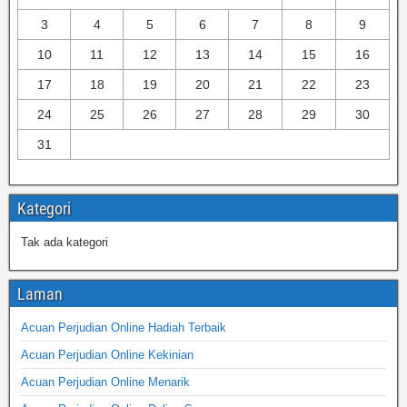
3
4
5
6
7
8
9
10
11
12
13
14
15
16
17
18
19
20
21
22
23
24
25
26
27
28
29
30
31
Kategori
Tak ada kategori
Laman
Acuan Perjudian Online Hadiah Terbaik
Acuan Perjudian Online Kekinian
Acuan Perjudian Online Menarik