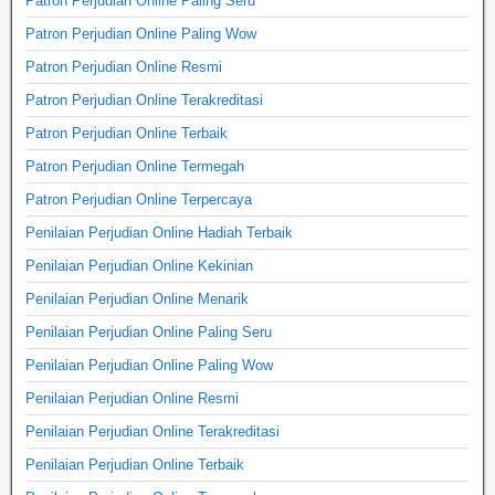
Patron Perjudian Online Paling Seru
Patron Perjudian Online Paling Wow
Patron Perjudian Online Resmi
Patron Perjudian Online Terakreditasi
Patron Perjudian Online Terbaik
Patron Perjudian Online Termegah
Patron Perjudian Online Terpercaya
Penilaian Perjudian Online Hadiah Terbaik
Penilaian Perjudian Online Kekinian
Penilaian Perjudian Online Menarik
Penilaian Perjudian Online Paling Seru
Penilaian Perjudian Online Paling Wow
Penilaian Perjudian Online Resmi
Penilaian Perjudian Online Terakreditasi
Penilaian Perjudian Online Terbaik