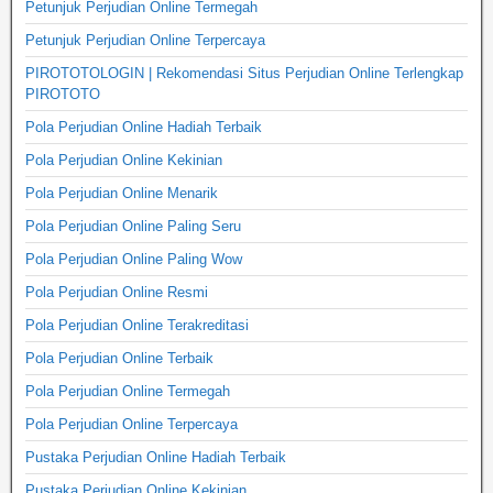
Petunjuk Perjudian Online Termegah
Petunjuk Perjudian Online Terpercaya
PIROTOTOLOGIN | Rekomendasi Situs Perjudian Online Terlengkap
PIROTOTO
Pola Perjudian Online Hadiah Terbaik
Pola Perjudian Online Kekinian
Pola Perjudian Online Menarik
Pola Perjudian Online Paling Seru
Pola Perjudian Online Paling Wow
Pola Perjudian Online Resmi
Pola Perjudian Online Terakreditasi
Pola Perjudian Online Terbaik
Pola Perjudian Online Termegah
Pola Perjudian Online Terpercaya
Pustaka Perjudian Online Hadiah Terbaik
Pustaka Perjudian Online Kekinian