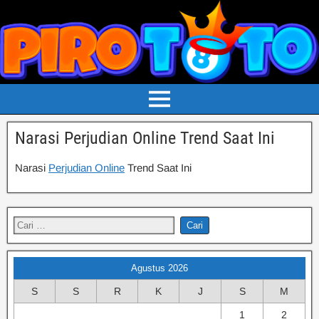
Narasi Perjudian Online Trend Saat Ini
Narasi
Perjudian Online
Trend Saat Ini
Agustus 2026
S
S
R
K
J
S
M
1
2