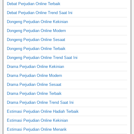
Debat Perjudian Online Terbaik
Debat Perjudian Online Trend Saat Ini
Dongeng Perjudian Online Kekinian
Dongeng Perjudian Online Modern
Dongeng Perjudian Online Sesaat
Dongeng Perjudian Online Terbaik
Dongeng Perjudian Online Trend Saat Ini
Drama Perjudian Online Kekinian
Drama Perjudian Online Modern
Drama Perjudian Online Sesaat
Drama Perjudian Online Terbaik
Drama Perjudian Online Trend Saat Ini
Estimasi Perjudian Online Hadiah Terbaik
Estimasi Perjudian Online Kekinian
Estimasi Perjudian Online Menarik