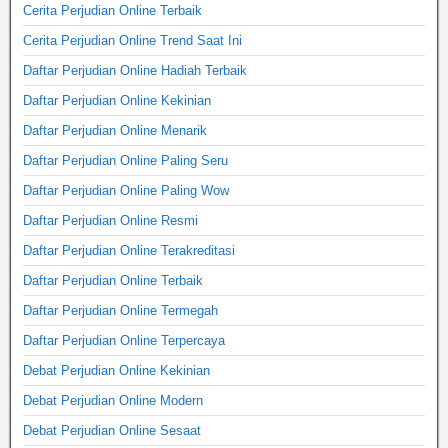
Cerita Perjudian Online Terbaik
Cerita Perjudian Online Trend Saat Ini
Daftar Perjudian Online Hadiah Terbaik
Daftar Perjudian Online Kekinian
Daftar Perjudian Online Menarik
Daftar Perjudian Online Paling Seru
Daftar Perjudian Online Paling Wow
Daftar Perjudian Online Resmi
Daftar Perjudian Online Terakreditasi
Daftar Perjudian Online Terbaik
Daftar Perjudian Online Termegah
Daftar Perjudian Online Terpercaya
Debat Perjudian Online Kekinian
Debat Perjudian Online Modern
Debat Perjudian Online Sesaat