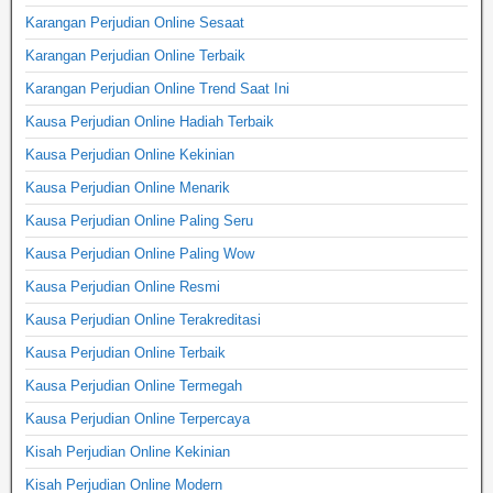
Karangan Perjudian Online Sesaat
Karangan Perjudian Online Terbaik
Karangan Perjudian Online Trend Saat Ini
Kausa Perjudian Online Hadiah Terbaik
Kausa Perjudian Online Kekinian
Kausa Perjudian Online Menarik
Kausa Perjudian Online Paling Seru
Kausa Perjudian Online Paling Wow
Kausa Perjudian Online Resmi
Kausa Perjudian Online Terakreditasi
Kausa Perjudian Online Terbaik
Kausa Perjudian Online Termegah
Kausa Perjudian Online Terpercaya
Kisah Perjudian Online Kekinian
Kisah Perjudian Online Modern