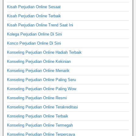
Kisah Perjudian Online Sesaat
Kisah Perjudian Online Terbaik
Kisah Perjudian Online Trend Saat Ini
Kolega Perjudian Online Di Sini
Konco Perjudian Online Di Sini
Konseling Perjudian Online Hadiah Terbaik
Konseling Perjudian Online Kekinian
Konseling Perjudian Online Menarik
Konseling Perjudian Online Paling Seru
Konseling Perjudian Online Paling Wow
Konseling Perjudian Online Resmi
Konseling Perjudian Online Terakreditasi
Konseling Perjudian Online Terbaik
Konseling Perjudian Online Termegah
Konseling Perjudian Online Terpercaya