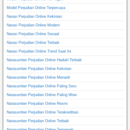
Model Perjudian Online Terpercaya
Narasi Perjudian Online Kekinian
Narasi Perjudian Online Modern
Narasi Perjudian Online Sesaat
Narasi Perjudian Online Terbaik
Narasi Perjudian Online Trend Saat Ini
Narasumber Perjudian Online Hadiah Terbaik
Narasumber Perjudian Online Kekinian
Narasumber Perjudian Online Menarik
Narasumber Perjudian Online Paling Seru
Narasumber Perjudian Online Paling Wow
Narasumber Perjudian Online Resmi
Narasumber Perjudian Online Terakreditasi
Narasumber Perjudian Online Terbaik
Narasumber Perjudian Online Termegah