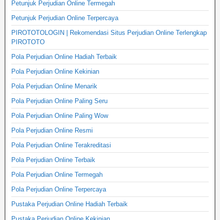
Petunjuk Perjudian Online Termegah
Petunjuk Perjudian Online Terpercaya
PIROTOTOLOGIN | Rekomendasi Situs Perjudian Online Terlengkap
PIROTOTO
Pola Perjudian Online Hadiah Terbaik
Pola Perjudian Online Kekinian
Pola Perjudian Online Menarik
Pola Perjudian Online Paling Seru
Pola Perjudian Online Paling Wow
Pola Perjudian Online Resmi
Pola Perjudian Online Terakreditasi
Pola Perjudian Online Terbaik
Pola Perjudian Online Termegah
Pola Perjudian Online Terpercaya
Pustaka Perjudian Online Hadiah Terbaik
Pustaka Perjudian Online Kekinian