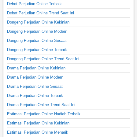
Debat Perjudian Online Terbaik
Debat Perjudian Online Trend Saat Ini
Dongeng Perjudian Online Kekinian
Dongeng Perjudian Online Modern
Dongeng Perjudian Online Sesaat
Dongeng Perjudian Online Terbaik
Dongeng Perjudian Online Trend Saat Ini
Drama Perjudian Online Kekinian
Drama Perjudian Online Modern
Drama Perjudian Online Sesaat
Drama Perjudian Online Terbaik
Drama Perjudian Online Trend Saat Ini
Estimasi Perjudian Online Hadiah Terbaik
Estimasi Perjudian Online Kekinian
Estimasi Perjudian Online Menarik