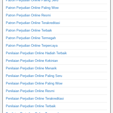
Patron Perjudian Online Paling Seru
Patron Perjudian Online Paling Wow
Patron Perjudian Online Resmi
Patron Perjudian Online Terakreditasi
Patron Perjudian Online Terbaik
Patron Perjudian Online Termegah
Patron Perjudian Online Terpercaya
Penilaian Perjudian Online Hadiah Terbaik
Penilaian Perjudian Online Kekinian
Penilaian Perjudian Online Menarik
Penilaian Perjudian Online Paling Seru
Penilaian Perjudian Online Paling Wow
Penilaian Perjudian Online Resmi
Penilaian Perjudian Online Terakreditasi
Penilaian Perjudian Online Terbaik