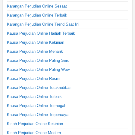
Karangan Perjudian Online Sesaat
Karangan Perjudian Online Terbaik
Karangan Perjudian Online Trend Saat Ini
Kausa Perjudian Online Hadiah Terbaik
Kausa Perjudian Online Kekinian
Kausa Perjudian Online Menarik
Kausa Perjudian Online Paling Seru
Kausa Perjudian Online Paling Wow
Kausa Perjudian Online Resmi
Kausa Perjudian Online Terakreditasi
Kausa Perjudian Online Terbaik
Kausa Perjudian Online Termegah
Kausa Perjudian Online Terpercaya
Kisah Perjudian Online Kekinian
Kisah Perjudian Online Modern