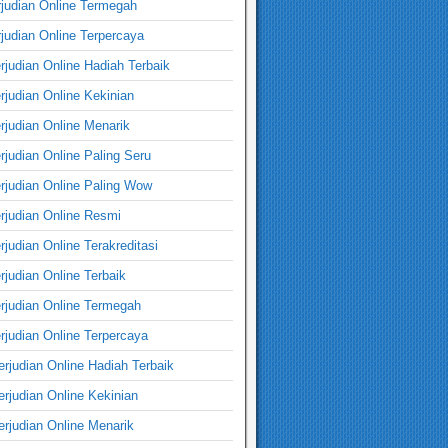
judian Online Termegah
judian Online Terpercaya
rjudian Online Hadiah Terbaik
rjudian Online Kekinian
rjudian Online Menarik
rjudian Online Paling Seru
rjudian Online Paling Wow
rjudian Online Resmi
rjudian Online Terakreditasi
rjudian Online Terbaik
rjudian Online Termegah
rjudian Online Terpercaya
erjudian Online Hadiah Terbaik
erjudian Online Kekinian
erjudian Online Menarik