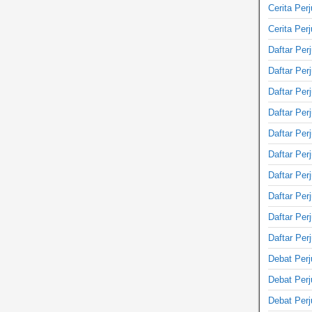
Cerita Per
Cerita Perj
Daftar Per
Daftar Per
Daftar Per
Daftar Per
Daftar Per
Daftar Per
Daftar Perj
Daftar Per
Daftar Per
Daftar Per
Debat Perj
Debat Perj
Debat Perj