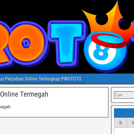
s Perjudian Online Terlengkap PIROTOTO
 Online Termegah
megah
S