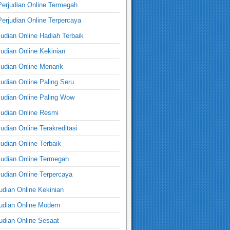
Perjudian Online Termegah
Perjudian Online Terpercaya
judian Online Hadiah Terbaik
judian Online Kekinian
judian Online Menarik
judian Online Paling Seru
judian Online Paling Wow
judian Online Resmi
judian Online Terakreditasi
judian Online Terbaik
judian Online Termegah
judian Online Terpercaya
judian Online Kekinian
judian Online Modern
judian Online Sesaat