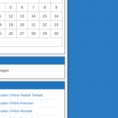
4
5
6
7
8
9
1
12
13
14
15
16
8
19
20
21
22
23
5
26
27
28
29
30
tegori
udian Online Hadiah Terbaik
udian Online Kekinian
udian Online Menarik