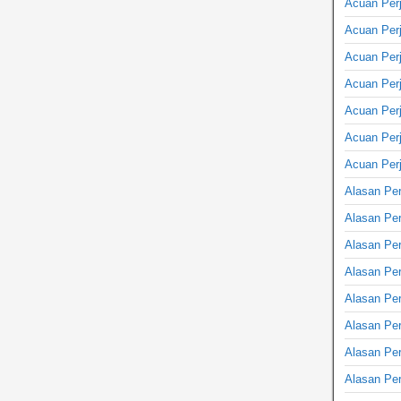
Acuan Perj
Acuan Perj
Acuan Perj
Acuan Perj
Acuan Perj
Acuan Per
Acuan Perj
Alasan Per
Alasan Per
Alasan Per
Alasan Per
Alasan Per
Alasan Per
Alasan Per
Alasan Per