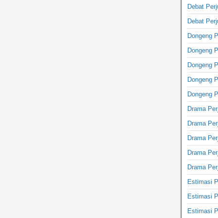
Debat Perj
Debat Perj
Dongeng Pe
Dongeng P
Dongeng Pe
Dongeng Pe
Dongeng Pe
Drama Perj
Drama Perj
Drama Perj
Drama Perj
Drama Perj
Estimasi P
Estimasi P
Estimasi P