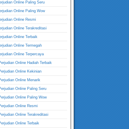
erjudian Online Paling Seru
erjudian Online Paling Wow
erjudian Online Resmi
rjudian Online Terakreditasi
erjudian Online Terbaik
erjudian Online Termegah
erjudian Online Terpercaya
Perjudian Online Hadiah Terbaik
Perjudian Online Kekinian
Perjudian Online Menarik
Perjudian Online Paling Seru
Perjudian Online Paling Wow
Perjudian Online Resmi
Perjudian Online Terakreditasi
Perjudian Online Terbaik