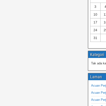
3
10
1
17
1
24
2
31
Kategori
Tak ada ka
Laman
Acuan Perj
Acuan Perj
Acuan Perj