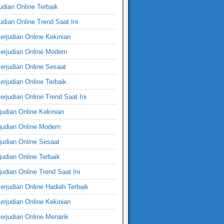
udian Online Terbaik
udian Online Trend Saat Ini
rjudian Online Kekinian
erjudian Online Modern
rjudian Online Sesaat
rjudian Online Terbaik
rjudian Online Trend Saat Ini
udian Online Kekinian
udian Online Modern
udian Online Sesaat
udian Online Terbaik
udian Online Trend Saat Ini
erjudian Online Hadiah Terbaik
erjudian Online Kekinian
erjudian Online Menarik