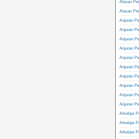
Alasan Per
Alasan Per
Anjuran Pe
Anjuran Pe
Anjuran Pe
Anjuran Pe
Anjuran Pe
Anjuran Pe
Anjuran Pe
Anjuran Pe
Anjuran Pe
Anjuran Pe
Arketipe P
Arketipe P
Arketipe P