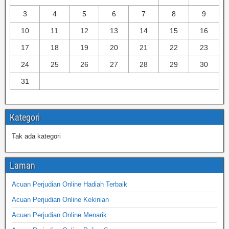
3
4
5
6
7
8
9
10
11
12
13
14
15
16
17
18
19
20
21
22
23
24
25
26
27
28
29
30
31
Kategori
Tak ada kategori
Laman
Acuan Perjudian Online Hadiah Terbaik
Acuan Perjudian Online Kekinian
Acuan Perjudian Online Menarik