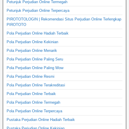
Petunjuk Perjudian Online Termegah
Petunjuk Perjudian Online Terpercaya
PIROTOTOLOGIN | Rekomendasi Situs Perjudian Online Terlengkap
PIROTOTO
Pola Perjudian Online Hadiah Terbaik
Pola Perjudian Online Kekinian
Pola Perjudian Online Menarik
Pola Perjudian Online Paling Seru
Pola Perjudian Online Paling Wow
Pola Perjudian Online Resmi
Pola Perjudian Online Terakreditasi
Pola Perjudian Online Terbaik
Pola Perjudian Online Termegah
Pola Perjudian Online Terpercaya
Pustaka Perjudian Online Hadiah Terbaik
Pustaka Perjudian Online Kekinian