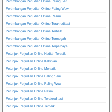
Pertimbangan Perjudian Online Paling Seru
Pertimbangan Perjudian Online Paling Wow
Pertimbangan Perjudian Online Resmi
Pertimbangan Perjudian Online Terakreditasi
Pertimbangan Perjudian Online Terbaik
Pertimbangan Perjudian Online Termegah
Pertimbangan Perjudian Online Terpercaya
Petunjuk Perjudian Online Hadiah Terbaik
Petunjuk Perjudian Online Kekinian
Petunjuk Perjudian Online Menarik
Petunjuk Perjudian Online Paling Seru
Petunjuk Perjudian Online Paling Wow
Petunjuk Perjudian Online Resmi
Petunjuk Perjudian Online Terakreditasi
Petunjuk Perjudian Online Terbaik