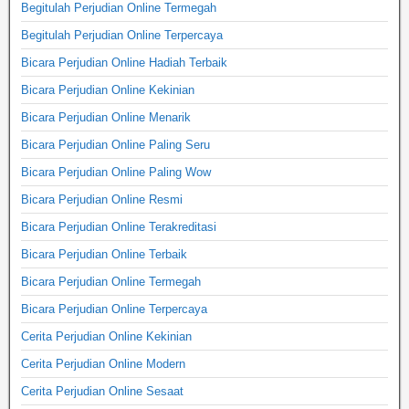
Begitulah Perjudian Online Termegah
Begitulah Perjudian Online Terpercaya
Bicara Perjudian Online Hadiah Terbaik
Bicara Perjudian Online Kekinian
Bicara Perjudian Online Menarik
Bicara Perjudian Online Paling Seru
Bicara Perjudian Online Paling Wow
Bicara Perjudian Online Resmi
Bicara Perjudian Online Terakreditasi
Bicara Perjudian Online Terbaik
Bicara Perjudian Online Termegah
Bicara Perjudian Online Terpercaya
Cerita Perjudian Online Kekinian
Cerita Perjudian Online Modern
Cerita Perjudian Online Sesaat