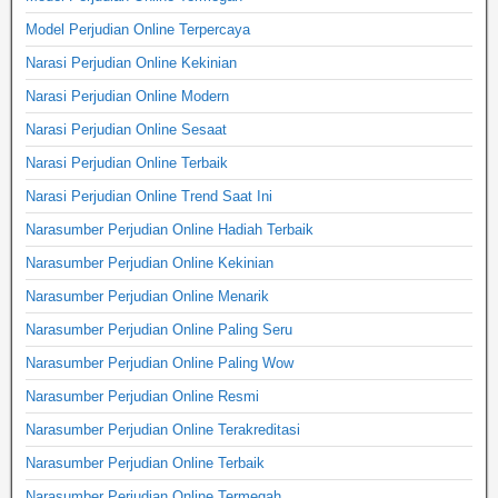
Model Perjudian Online Terpercaya
Narasi Perjudian Online Kekinian
Narasi Perjudian Online Modern
Narasi Perjudian Online Sesaat
Narasi Perjudian Online Terbaik
Narasi Perjudian Online Trend Saat Ini
Narasumber Perjudian Online Hadiah Terbaik
Narasumber Perjudian Online Kekinian
Narasumber Perjudian Online Menarik
Narasumber Perjudian Online Paling Seru
Narasumber Perjudian Online Paling Wow
Narasumber Perjudian Online Resmi
Narasumber Perjudian Online Terakreditasi
Narasumber Perjudian Online Terbaik
Narasumber Perjudian Online Termegah