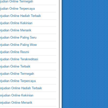
judian Online Termegah
judian Online Terpercaya
rjudian Online Hadiah Terbaik
rjudian Online Kekinian
rjudian Online Menarik
rjudian Online Paling Seru
rjudian Online Paling Wow
rjudian Online Resmi
rjudian Online Terakreditasi
rjudian Online Terbaik
rjudian Online Termegah
rjudian Online Terpercaya
erjudian Online Hadiah Terbaik
erjudian Online Kekinian
erjudian Online Menarik