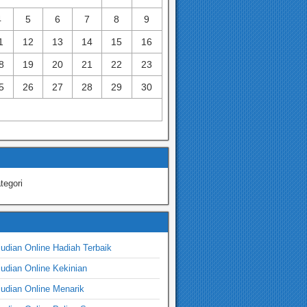
4
5
6
7
8
9
1
12
13
14
15
16
8
19
20
21
22
23
5
26
27
28
29
30
tegori
udian Online Hadiah Terbaik
udian Online Kekinian
udian Online Menarik