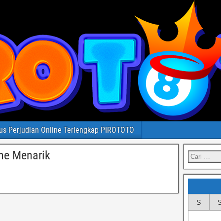
s Perjudian Online Terlengkap PIROTOTO
ine Menarik
S