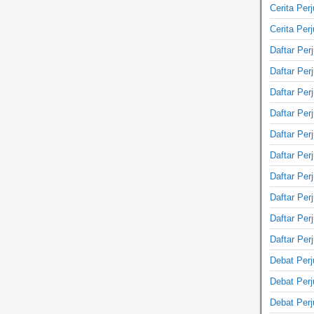
Cerita Per
Cerita Perj
Daftar Per
Daftar Per
Daftar Per
Daftar Per
Daftar Per
Daftar Per
Daftar Perj
Daftar Per
Daftar Per
Daftar Per
Debat Perj
Debat Perj
Debat Perj