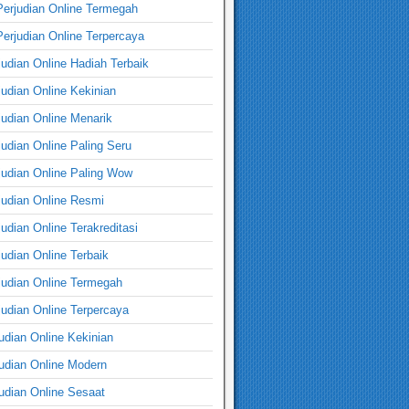
Perjudian Online Termegah
Perjudian Online Terpercaya
judian Online Hadiah Terbaik
judian Online Kekinian
judian Online Menarik
judian Online Paling Seru
judian Online Paling Wow
judian Online Resmi
judian Online Terakreditasi
judian Online Terbaik
judian Online Termegah
judian Online Terpercaya
judian Online Kekinian
judian Online Modern
judian Online Sesaat