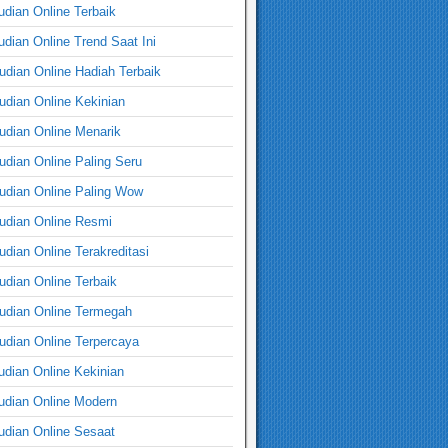
judian Online Terbaik
udian Online Trend Saat Ini
judian Online Hadiah Terbaik
judian Online Kekinian
judian Online Menarik
judian Online Paling Seru
judian Online Paling Wow
judian Online Resmi
udian Online Terakreditasi
judian Online Terbaik
judian Online Termegah
judian Online Terpercaya
udian Online Kekinian
udian Online Modern
udian Online Sesaat