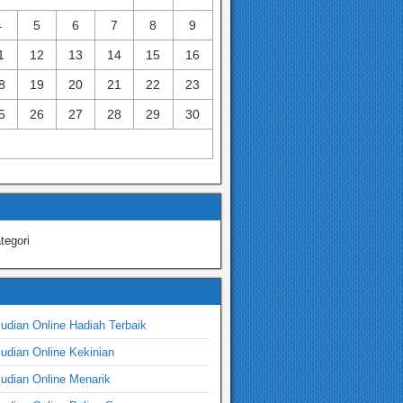
4
5
6
7
8
9
1
12
13
14
15
16
8
19
20
21
22
23
5
26
27
28
29
30
tegori
udian Online Hadiah Terbaik
udian Online Kekinian
udian Online Menarik