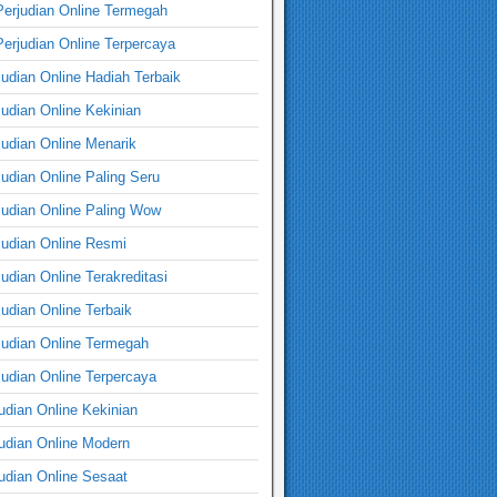
Perjudian Online Termegah
Perjudian Online Terpercaya
judian Online Hadiah Terbaik
judian Online Kekinian
judian Online Menarik
judian Online Paling Seru
judian Online Paling Wow
judian Online Resmi
judian Online Terakreditasi
judian Online Terbaik
judian Online Termegah
judian Online Terpercaya
judian Online Kekinian
judian Online Modern
judian Online Sesaat