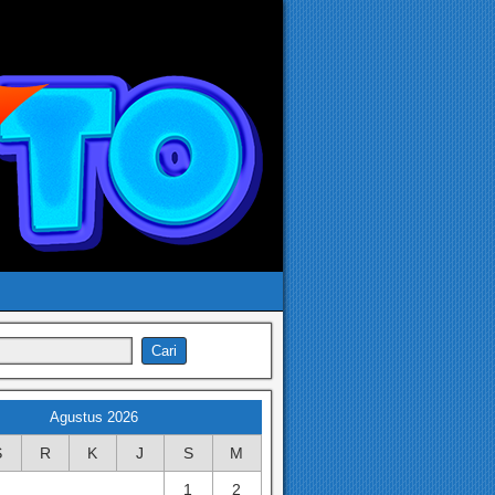
Agustus 2026
S
R
K
J
S
M
1
2