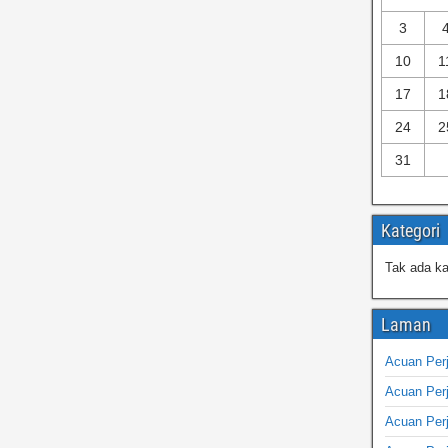
3
10
1
17
1
24
2
31
Kategori
Tak ada ka
Laman
Acuan Perj
Acuan Perj
Acuan Perj