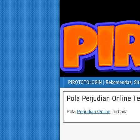
PIROTOTOLOGIN | Rekomendasi Situ
Pola Perjudian Online Te
Pola
Perjudian Online
Terbaik