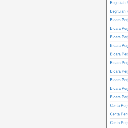
Begitulah 
Begitulah 
Bicara Per
Bicara Per
Bicara Per
Bicara Per
Bicara Per
Bicara Per
Bicara Per
Bicara Per
Bicara Per
Bicara Per
Cerita Per
Cerita Per
Cerita Per