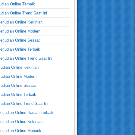
udian Online Terbaik
udian Online Trend Saat Ini
rjudian Online Kekinian
erjudian Online Modern
rjudian Online Sesaat
rjudian Online Terbaik
rjudian Online Trend Saat Ini
udian Online Kekinian
udian Online Modern
udian Online Sesaat
udian Online Terbaik
udian Online Trend Saat Ini
erjudian Online Hadiah Terbaik
erjudian Online Kekinian
erjudian Online Menarik