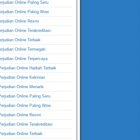
erjudian Online Paling Seru
erjudian Online Paling Wow
erjudian Online Resmi
rjudian Online Terakreditasi
erjudian Online Terbaik
erjudian Online Termegah
erjudian Online Terpercaya
Perjudian Online Hadiah Terbaik
Perjudian Online Kekinian
Perjudian Online Menarik
Perjudian Online Paling Seru
Perjudian Online Paling Wow
Perjudian Online Resmi
Perjudian Online Terakreditasi
Perjudian Online Terbaik