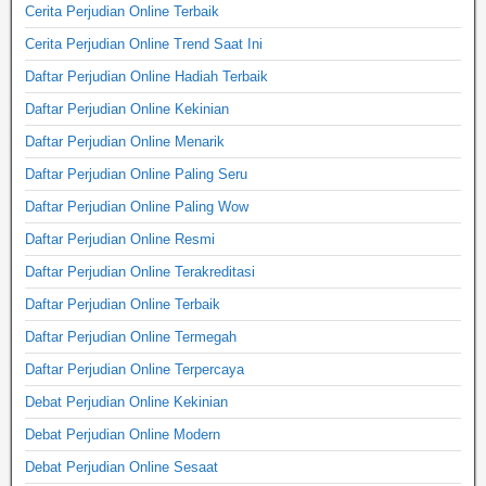
Cerita Perjudian Online Terbaik
Cerita Perjudian Online Trend Saat Ini
Daftar Perjudian Online Hadiah Terbaik
Daftar Perjudian Online Kekinian
Daftar Perjudian Online Menarik
Daftar Perjudian Online Paling Seru
Daftar Perjudian Online Paling Wow
Daftar Perjudian Online Resmi
Daftar Perjudian Online Terakreditasi
Daftar Perjudian Online Terbaik
Daftar Perjudian Online Termegah
Daftar Perjudian Online Terpercaya
Debat Perjudian Online Kekinian
Debat Perjudian Online Modern
Debat Perjudian Online Sesaat