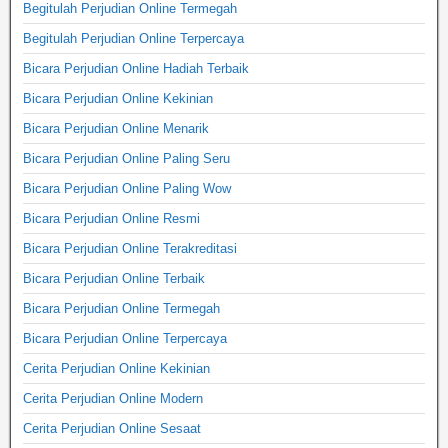
Begitulah Perjudian Online Termegah
Begitulah Perjudian Online Terpercaya
Bicara Perjudian Online Hadiah Terbaik
Bicara Perjudian Online Kekinian
Bicara Perjudian Online Menarik
Bicara Perjudian Online Paling Seru
Bicara Perjudian Online Paling Wow
Bicara Perjudian Online Resmi
Bicara Perjudian Online Terakreditasi
Bicara Perjudian Online Terbaik
Bicara Perjudian Online Termegah
Bicara Perjudian Online Terpercaya
Cerita Perjudian Online Kekinian
Cerita Perjudian Online Modern
Cerita Perjudian Online Sesaat