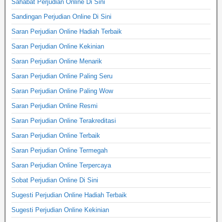
Sahabat Perjudian Online Di Sini
Sandingan Perjudian Online Di Sini
Saran Perjudian Online Hadiah Terbaik
Saran Perjudian Online Kekinian
Saran Perjudian Online Menarik
Saran Perjudian Online Paling Seru
Saran Perjudian Online Paling Wow
Saran Perjudian Online Resmi
Saran Perjudian Online Terakreditasi
Saran Perjudian Online Terbaik
Saran Perjudian Online Termegah
Saran Perjudian Online Terpercaya
Sobat Perjudian Online Di Sini
Sugesti Perjudian Online Hadiah Terbaik
Sugesti Perjudian Online Kekinian