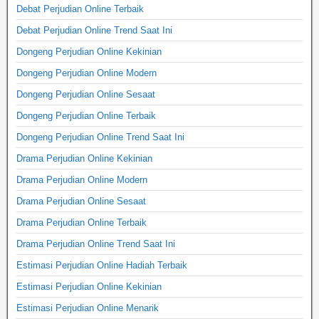
Debat Perjudian Online Terbaik
Debat Perjudian Online Trend Saat Ini
Dongeng Perjudian Online Kekinian
Dongeng Perjudian Online Modern
Dongeng Perjudian Online Sesaat
Dongeng Perjudian Online Terbaik
Dongeng Perjudian Online Trend Saat Ini
Drama Perjudian Online Kekinian
Drama Perjudian Online Modern
Drama Perjudian Online Sesaat
Drama Perjudian Online Terbaik
Drama Perjudian Online Trend Saat Ini
Estimasi Perjudian Online Hadiah Terbaik
Estimasi Perjudian Online Kekinian
Estimasi Perjudian Online Menarik