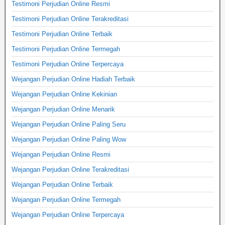
Testimoni Perjudian Online Resmi
Testimoni Perjudian Online Terakreditasi
Testimoni Perjudian Online Terbaik
Testimoni Perjudian Online Termegah
Testimoni Perjudian Online Terpercaya
Wejangan Perjudian Online Hadiah Terbaik
Wejangan Perjudian Online Kekinian
Wejangan Perjudian Online Menarik
Wejangan Perjudian Online Paling Seru
Wejangan Perjudian Online Paling Wow
Wejangan Perjudian Online Resmi
Wejangan Perjudian Online Terakreditasi
Wejangan Perjudian Online Terbaik
Wejangan Perjudian Online Termegah
Wejangan Perjudian Online Terpercaya