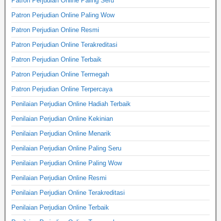
Patron Perjudian Online Paling Seru
Patron Perjudian Online Paling Wow
Patron Perjudian Online Resmi
Patron Perjudian Online Terakreditasi
Patron Perjudian Online Terbaik
Patron Perjudian Online Termegah
Patron Perjudian Online Terpercaya
Penilaian Perjudian Online Hadiah Terbaik
Penilaian Perjudian Online Kekinian
Penilaian Perjudian Online Menarik
Penilaian Perjudian Online Paling Seru
Penilaian Perjudian Online Paling Wow
Penilaian Perjudian Online Resmi
Penilaian Perjudian Online Terakreditasi
Penilaian Perjudian Online Terbaik