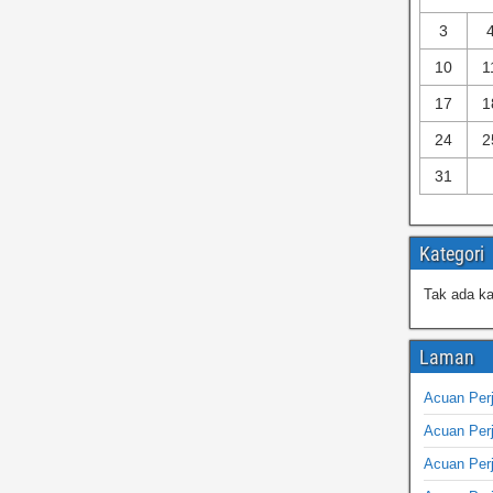
3
10
1
17
1
24
2
31
Kategori
Tak ada ka
Laman
Acuan Perj
Acuan Perj
Acuan Perj