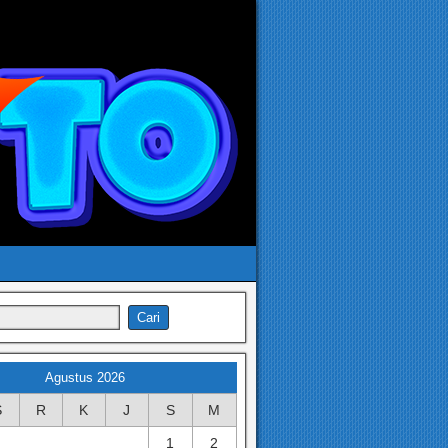
Agustus 2026
S
R
K
J
S
M
1
2