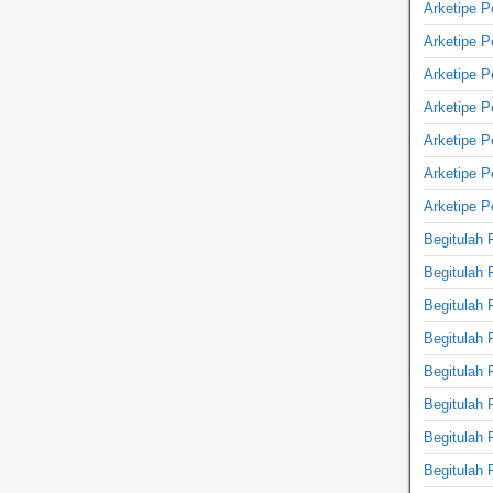
Arketipe P
Arketipe P
Arketipe P
Arketipe Pe
Arketipe P
Arketipe P
Arketipe P
Begitulah 
Begitulah 
Begitulah 
Begitulah 
Begitulah 
Begitulah 
Begitulah 
Begitulah 