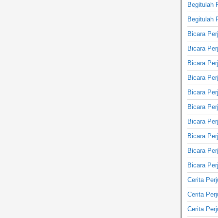
Begitulah 
Begitulah 
Bicara Per
Bicara Per
Bicara Per
Bicara Per
Bicara Per
Bicara Per
Bicara Per
Bicara Per
Bicara Per
Bicara Per
Cerita Per
Cerita Per
Cerita Per