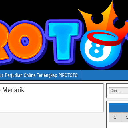
s Perjudian Online Terlengkap PIROTOTO
e Menarik
S