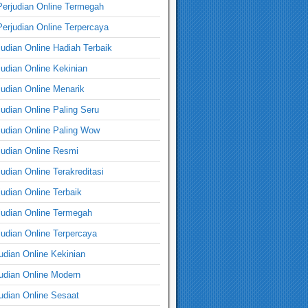
Perjudian Online Termegah
Perjudian Online Terpercaya
judian Online Hadiah Terbaik
judian Online Kekinian
judian Online Menarik
judian Online Paling Seru
judian Online Paling Wow
judian Online Resmi
judian Online Terakreditasi
judian Online Terbaik
judian Online Termegah
judian Online Terpercaya
judian Online Kekinian
judian Online Modern
judian Online Sesaat