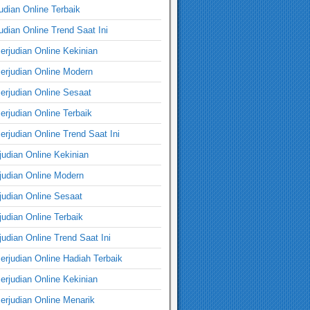
udian Online Terbaik
udian Online Trend Saat Ini
rjudian Online Kekinian
erjudian Online Modern
rjudian Online Sesaat
rjudian Online Terbaik
rjudian Online Trend Saat Ini
udian Online Kekinian
udian Online Modern
udian Online Sesaat
udian Online Terbaik
udian Online Trend Saat Ini
erjudian Online Hadiah Terbaik
erjudian Online Kekinian
erjudian Online Menarik