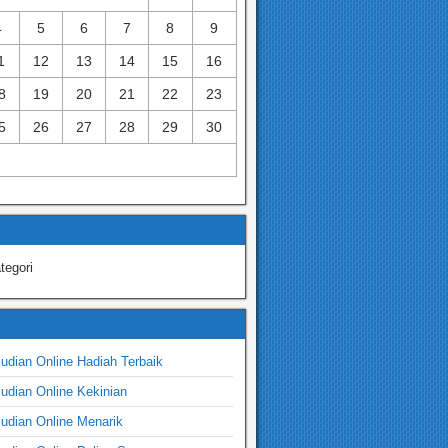
4
5
6
7
8
9
1
12
13
14
15
16
8
19
20
21
22
23
5
26
27
28
29
30
tegori
udian Online Hadiah Terbaik
udian Online Kekinian
udian Online Menarik