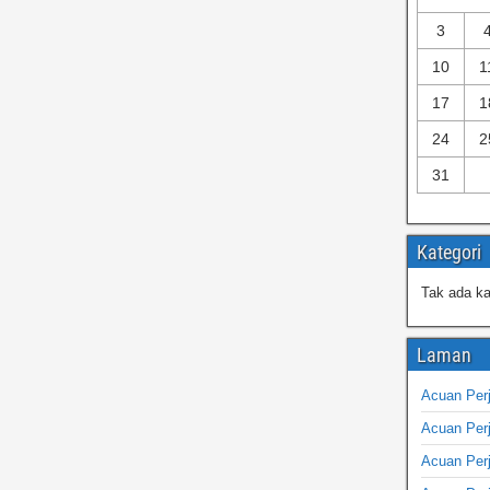
3
10
1
17
1
24
2
31
Kategori
Tak ada ka
Laman
Acuan Perj
Acuan Perj
Acuan Perj