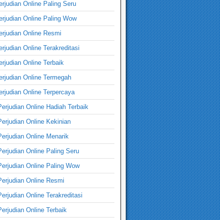
erjudian Online Paling Seru
erjudian Online Paling Wow
erjudian Online Resmi
rjudian Online Terakreditasi
erjudian Online Terbaik
erjudian Online Termegah
erjudian Online Terpercaya
Perjudian Online Hadiah Terbaik
Perjudian Online Kekinian
Perjudian Online Menarik
Perjudian Online Paling Seru
Perjudian Online Paling Wow
Perjudian Online Resmi
Perjudian Online Terakreditasi
Perjudian Online Terbaik