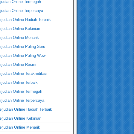
judian Online Termegah
judian Online Terpercaya
rjudian Online Hadiah Terbaik
rjudian Online Kekinian
rjudian Online Menarik
rjudian Online Paling Seru
rjudian Online Paling Wow
rjudian Online Resmi
rjudian Online Terakreditasi
rjudian Online Terbaik
rjudian Online Termegah
rjudian Online Terpercaya
erjudian Online Hadiah Terbaik
erjudian Online Kekinian
erjudian Online Menarik