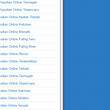
Perjudian Online Termegah
Perjudian Online Terpercaya
judian Online Hadiah Terbaik
judian Online Kekinian
judian Online Menarik
judian Online Paling Seru
judian Online Paling Wow
judian Online Resmi
judian Online Terakreditasi
judian Online Terbaik
judian Online Termegah
judian Online Terpercaya
judian Online Kekinian
judian Online Modern
judian Online Sesaat