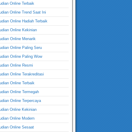
judian Online Terbaik
udian Online Trend Saat Ini
judian Online Hadiah Terbaik
judian Online Kekinian
judian Online Menarik
judian Online Paling Seru
judian Online Paling Wow
judian Online Resmi
udian Online Terakreditasi
judian Online Terbaik
judian Online Termegah
judian Online Terpercaya
udian Online Kekinian
udian Online Modern
udian Online Sesaat