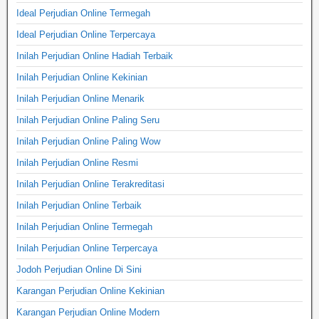
Ideal Perjudian Online Termegah
Ideal Perjudian Online Terpercaya
Inilah Perjudian Online Hadiah Terbaik
Inilah Perjudian Online Kekinian
Inilah Perjudian Online Menarik
Inilah Perjudian Online Paling Seru
Inilah Perjudian Online Paling Wow
Inilah Perjudian Online Resmi
Inilah Perjudian Online Terakreditasi
Inilah Perjudian Online Terbaik
Inilah Perjudian Online Termegah
Inilah Perjudian Online Terpercaya
Jodoh Perjudian Online Di Sini
Karangan Perjudian Online Kekinian
Karangan Perjudian Online Modern