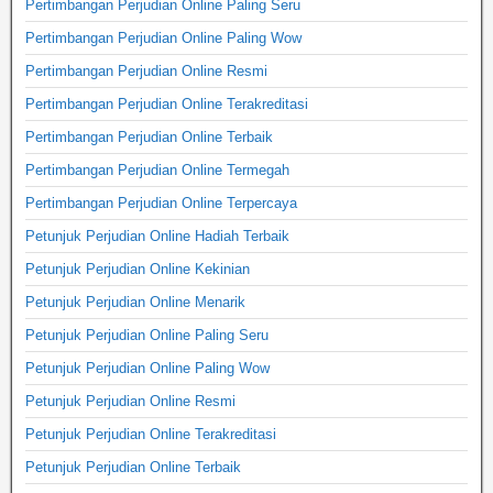
Pertimbangan Perjudian Online Paling Seru
Pertimbangan Perjudian Online Paling Wow
Pertimbangan Perjudian Online Resmi
Pertimbangan Perjudian Online Terakreditasi
Pertimbangan Perjudian Online Terbaik
Pertimbangan Perjudian Online Termegah
Pertimbangan Perjudian Online Terpercaya
Petunjuk Perjudian Online Hadiah Terbaik
Petunjuk Perjudian Online Kekinian
Petunjuk Perjudian Online Menarik
Petunjuk Perjudian Online Paling Seru
Petunjuk Perjudian Online Paling Wow
Petunjuk Perjudian Online Resmi
Petunjuk Perjudian Online Terakreditasi
Petunjuk Perjudian Online Terbaik