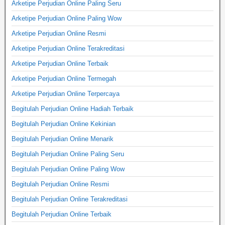
Arketipe Perjudian Online Paling Seru
Arketipe Perjudian Online Paling Wow
Arketipe Perjudian Online Resmi
Arketipe Perjudian Online Terakreditasi
Arketipe Perjudian Online Terbaik
Arketipe Perjudian Online Termegah
Arketipe Perjudian Online Terpercaya
Begitulah Perjudian Online Hadiah Terbaik
Begitulah Perjudian Online Kekinian
Begitulah Perjudian Online Menarik
Begitulah Perjudian Online Paling Seru
Begitulah Perjudian Online Paling Wow
Begitulah Perjudian Online Resmi
Begitulah Perjudian Online Terakreditasi
Begitulah Perjudian Online Terbaik