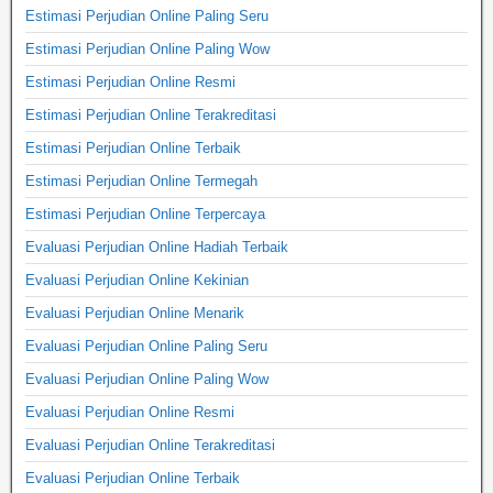
Estimasi Perjudian Online Paling Seru
Estimasi Perjudian Online Paling Wow
Estimasi Perjudian Online Resmi
Estimasi Perjudian Online Terakreditasi
Estimasi Perjudian Online Terbaik
Estimasi Perjudian Online Termegah
Estimasi Perjudian Online Terpercaya
Evaluasi Perjudian Online Hadiah Terbaik
Evaluasi Perjudian Online Kekinian
Evaluasi Perjudian Online Menarik
Evaluasi Perjudian Online Paling Seru
Evaluasi Perjudian Online Paling Wow
Evaluasi Perjudian Online Resmi
Evaluasi Perjudian Online Terakreditasi
Evaluasi Perjudian Online Terbaik