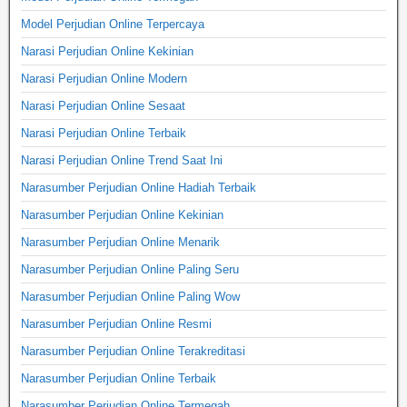
Model Perjudian Online Terpercaya
Narasi Perjudian Online Kekinian
Narasi Perjudian Online Modern
Narasi Perjudian Online Sesaat
Narasi Perjudian Online Terbaik
Narasi Perjudian Online Trend Saat Ini
Narasumber Perjudian Online Hadiah Terbaik
Narasumber Perjudian Online Kekinian
Narasumber Perjudian Online Menarik
Narasumber Perjudian Online Paling Seru
Narasumber Perjudian Online Paling Wow
Narasumber Perjudian Online Resmi
Narasumber Perjudian Online Terakreditasi
Narasumber Perjudian Online Terbaik
Narasumber Perjudian Online Termegah