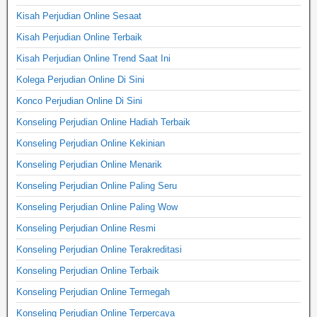
Kisah Perjudian Online Sesaat
Kisah Perjudian Online Terbaik
Kisah Perjudian Online Trend Saat Ini
Kolega Perjudian Online Di Sini
Konco Perjudian Online Di Sini
Konseling Perjudian Online Hadiah Terbaik
Konseling Perjudian Online Kekinian
Konseling Perjudian Online Menarik
Konseling Perjudian Online Paling Seru
Konseling Perjudian Online Paling Wow
Konseling Perjudian Online Resmi
Konseling Perjudian Online Terakreditasi
Konseling Perjudian Online Terbaik
Konseling Perjudian Online Termegah
Konseling Perjudian Online Terpercaya